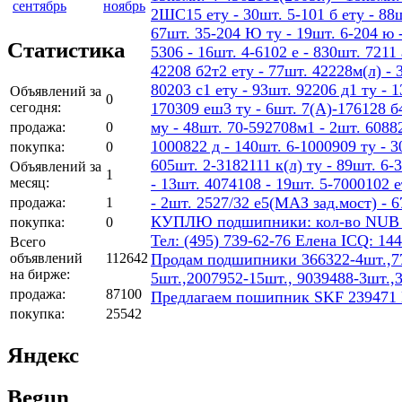
сентябрь
ноябрь
2ШС15 ету - 30шт. 5-101 б ету - 88шт
67шт. 35-204 Ю ту - 19шт. 6-204 ю -
Статистика
5306 - 16шт. 4-6102 е - 830шт. 7211 
42208 б2т2 ету - 77шт. 42228м(л) - 
80203 с1 ету - 93шт. 92206 д1 ту - 
Объявлений за
0
сегодня:
170309 еш3 ту - 6шт. 7(А)-176128 б4
му - 48шт. 70-592708м1 - 2шт. 60882
продажа:
0
1000822 д - 140шт. 6-1000909 ту - 3
покупка:
0
605шт. 2-3182111 к(л) ту - 89шт. 6-
Объявлений за
1
месяц:
- 13шт. 4074108 - 19шт. 5-7000102 е
- 2шт. 2527/32 е5(МАЗ зад.мост) - 
продажа:
1
КУПЛЮ подшипники: кол-во NUB 206 4
покупка:
0
Тел: (495) 739-62-76 Елена ICQ: 14
Всего
объявлений
112642
Продам подшипники 366322-4шт.,77
на бирже:
5шт.,2007952-15шт., 9039488-3шт.,
продажа:
87100
Предлагаем пошипник SKF 239471
покупка:
25542
Яндекс
Begun