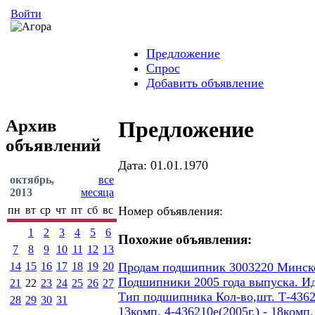
Войти
Предложение
Спрос
Добавить объявление
Архив
Предложение
объявлений
Дата: 01.01.1970
октябрь,
все
2013
месяца
пн
вт
ср
чт
пт
сб
вс
Номер объявления:
1
2
3
4
5
6
Похожие объявления:
7
8
9
10
11
12
13
14
15
16
17
18
19
20
Продам подшипник 3003220 Минског
Подшипники 2005 года выпуска. И
21
22
23
24
25
26
27
Тип подшипника Кол-во,шт. Т-436207
28
29
30
31
13комп. 4-436210е(2005г.) - 18ком