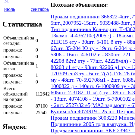
31
Похожие объявления:
июль
сентябрь
Продам подшипники 366322-4шт.,77
Статистика
5шт.,2007952-15шт., 9039488-3шт.,
Тип подшипника Кол-во,шт. Т-436207
13комп. 4-436210е(2005г.) - 18ком
Объявлений за
0
2ШС15 ету - 30шт. 5-101 б ету - 88шт
сегодня:
67шт. 35-204 Ю ту - 19шт. 6-204 ю -
продажа:
0
5306 - 16шт. 4-6102 е - 830шт. 7211 
покупка:
0
42208 б2т2 ету - 77шт. 42228м(л) - 
Объявлений за
1
80203 с1 ету - 93шт. 92206 д1 ту - 
месяц:
170309 еш3 ту - 6шт. 7(А)-176128 б4
продажа:
1
му - 48шт. 70-592708м1 - 2шт. 60882
покупка:
0
1000822 д - 140шт. 6-1000909 ту - 3
Всего
605шт. 2-3182111 к(л) ту - 89шт. 6-
объявлений
112642
- 13шт. 4074108 - 19шт. 5-7000102 е
на бирже:
- 2шт. 2527/32 е5(МАЗ зад.мост) - 
продажа:
87100
Купим п/ш 4074919 - 25 шт Петров
покупка:
25542
Продам подшипник 3003220 Минског
Подшипники 2005 года выпуска. И
Яндекс
Предлагаем пошипник SKF 239471