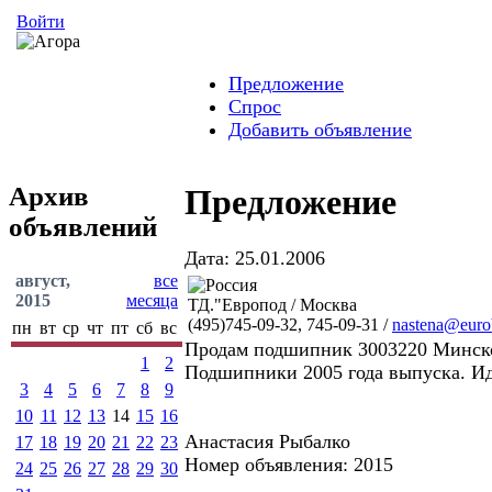
Войти
Предложение
Спрос
Добавить объявление
Архив
Предложение
объявлений
Дата: 25.01.2006
август,
все
2015
месяца
ТД."Европод / Москва
(495)745-09-32, 745-09-31 /
nastena@eurob
пн
вт
ср
чт
пт
сб
вс
Продам подшипник 3003220 Минског
1
2
Подшипники 2005 года выпуска. И
3
4
5
6
7
8
9
10
11
12
13
14
15
16
Анастасия Рыбалко
17
18
19
20
21
22
23
Номер объявления: 2015
24
25
26
27
28
29
30