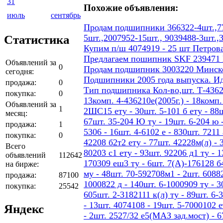
31
Похожие объявления:
июль
сентябрь
Продам подшипники 366322-4шт.,77
Статистика
5шт.,2007952-15шт., 9039488-3шт.,
Купим п/ш 4074919 - 25 шт Петров
Предлагаем пошипник SKF 239471
Объявлений за
0
Продам подшипник 3003220 Минског
сегодня:
Подшипники 2005 года выпуска. И
продажа:
0
Тип подшипника Кол-во,шт. Т-436207
покупка:
0
13комп. 4-436210е(2005г.) - 18ком
Объявлений за
1
2ШС15 ету - 30шт. 5-101 б ету - 88шт
месяц:
67шт. 35-204 Ю ту - 19шт. 6-204 ю -
продажа:
1
5306 - 16шт. 4-6102 е - 830шт. 7211 
покупка:
0
42208 б2т2 ету - 77шт. 42228м(л) - 
Всего
80203 с1 ету - 93шт. 92206 д1 ту - 
объявлений
112642
170309 еш3 ту - 6шт. 7(А)-176128 б4
на бирже:
му - 48шт. 70-592708м1 - 2шт. 60882
продажа:
87100
1000822 д - 140шт. 6-1000909 ту - 3
покупка:
25542
605шт. 2-3182111 к(л) ту - 89шт. 6-
- 13шт. 4074108 - 19шт. 5-7000102 е
Яндекс
- 2шт. 2527/32 е5(МАЗ зад.мост) - 