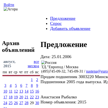
Войти
Предложение
Спрос
Добавить объявление
Архив
Предложение
объявлений
Дата: 25.01.2006
август,
все
2015
месяца
ТД."Европод / Москва
(495)745-09-32, 745-09-31 /
nastena@eurob
пн
вт
ср
чт
пт
сб
вс
Продам подшипник 3003220 Минског
1
2
Подшипники 2005 года выпуска. И
3
4
5
6
7
8
9
10
11
12
13
14
15
16
Анастасия Рыбалко
17
18
19
20
21
22
23
Номер объявления: 2015
24
25
26
27
28
29
30