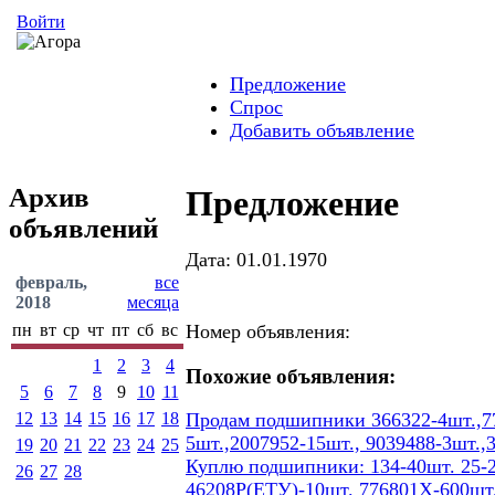
Войти
Предложение
Спрос
Добавить объявление
Архив
Предложение
объявлений
Дата: 01.01.1970
февраль,
все
2018
месяца
пн
вт
ср
чт
пт
сб
вс
Номер объявления:
1
2
3
4
Похожие объявления:
5
6
7
8
9
10
11
12
13
14
15
16
17
18
Продам подшипники 366322-4шт.,77
5шт.,2007952-15шт., 9039488-3шт.,
19
20
21
22
23
24
25
Куплю подшипники: 134-40шт. 25-2
26
27
28
46208Р(ЕТУ)-10шт. 776801Х-600шт.