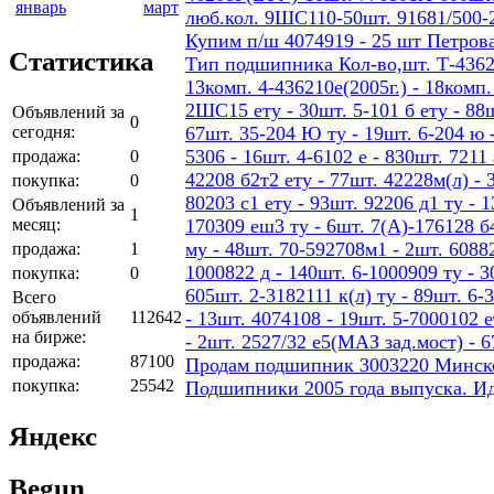
январь
март
люб.кол. 9ШС110-50шт. 91681/500-
Купим п/ш 4074919 - 25 шт Петров
Статистика
Тип подшипника Кол-во,шт. Т-436207
13комп. 4-436210е(2005г.) - 18ком
2ШС15 ету - 30шт. 5-101 б ету - 88шт
Объявлений за
0
сегодня:
67шт. 35-204 Ю ту - 19шт. 6-204 ю -
5306 - 16шт. 4-6102 е - 830шт. 7211 
продажа:
0
42208 б2т2 ету - 77шт. 42228м(л) - 
покупка:
0
80203 с1 ету - 93шт. 92206 д1 ту - 
Объявлений за
1
месяц:
170309 еш3 ту - 6шт. 7(А)-176128 б4
му - 48шт. 70-592708м1 - 2шт. 60882
продажа:
1
1000822 д - 140шт. 6-1000909 ту - 3
покупка:
0
605шт. 2-3182111 к(л) ту - 89шт. 6-
Всего
объявлений
112642
- 13шт. 4074108 - 19шт. 5-7000102 е
на бирже:
- 2шт. 2527/32 е5(МАЗ зад.мост) - 
продажа:
87100
Продам подшипник 3003220 Минског
покупка:
25542
Подшипники 2005 года выпуска. И
Яндекс
Begun