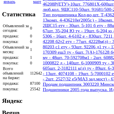
январь
март
46208Р(ЕТУ)-10шт. 776801Х-600шт.
люб.кол. 9ШС110-50шт. 91681/500-
Статистика
Тип подшипника Кол-во,шт. Т-436207
13комп. 4-436210е(2005г.) - 18ком
2ШС15 ету - 30шт. 5-101 б ету - 88шт
Объявлений за
0
сегодня:
67шт. 35-204 Ю ту - 19шт. 6-204 ю -
5306 - 16шт. 4-6102 е - 830шт. 7211 
продажа:
0
42208 б2т2 ету - 77шт. 42228м(л) - 
покупка:
0
80203 с1 ету - 93шт. 92206 д1 ту - 
Объявлений за
1
месяц:
170309 еш3 ту - 6шт. 7(А)-176128 б4
му - 48шт. 70-592708м1 - 2шт. 60882
продажа:
1
1000822 д - 140шт. 6-1000909 ту - 3
покупка:
0
605шт. 2-3182111 к(л) ту - 89шт. 6-
Всего
объявлений
112642
- 13шт. 4074108 - 19шт. 5-7000102 е
на бирже:
- 2шт. 2527/32 е5(МАЗ зад.мост) - 
продажа:
87100
Продам подшипник 3003220 Минског
покупка:
25542
Подшипники 2005 года выпуска. И
Яндекс
Begun