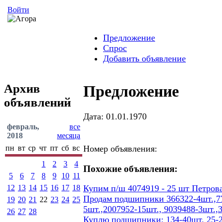
Войти
Предложение
Спрос
Добавить объявление
Архив
Предложение
объявлений
Дата: 01.01.1970
февраль,
все
2018
месяца
пн
вт
ср
чт
пт
сб
вс
Номер объявления:
1
2
3
4
Похожие объявления:
5
6
7
8
9
10
11
12
13
14
15
16
17
18
Купим п/ш 4074919 - 25 шт Петров
Продам подшипники 366322-4шт.,77
19
20
21
22
23
24
25
5шт.,2007952-15шт., 9039488-3шт.,
26
27
28
Куплю подшипники: 134-40шт. 25-2