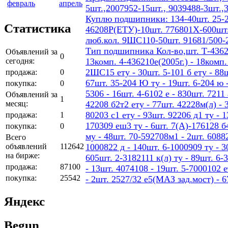
февраль
апрель
5шт.,2007952-15шт., 9039488-3шт.,
Куплю подшипники: 134-40шт. 25-2
Статистика
46208Р(ЕТУ)-10шт. 776801Х-600шт.
люб.кол. 9ШС110-50шт. 91681/500-
Тип подшипника Кол-во,шт. Т-436207
Объявлений за
0
сегодня:
13комп. 4-436210е(2005г.) - 18ком
2ШС15 ету - 30шт. 5-101 б ету - 88шт
продажа:
0
67шт. 35-204 Ю ту - 19шт. 6-204 ю -
покупка:
0
5306 - 16шт. 4-6102 е - 830шт. 7211 
Объявлений за
1
месяц:
42208 б2т2 ету - 77шт. 42228м(л) - 
80203 с1 ету - 93шт. 92206 д1 ту - 
продажа:
1
170309 еш3 ту - 6шт. 7(А)-176128 б4
покупка:
0
му - 48шт. 70-592708м1 - 2шт. 60882
Всего
объявлений
112642
1000822 д - 140шт. 6-1000909 ту - 3
на бирже:
605шт. 2-3182111 к(л) ту - 89шт. 6-
продажа:
87100
- 13шт. 4074108 - 19шт. 5-7000102 е
покупка:
25542
- 2шт. 2527/32 е5(МАЗ зад.мост) - 
Яндекс
Begun