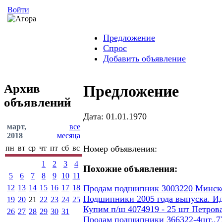
Войти
Предложение
Спрос
Добавить объявление
Архив
Предложение
объявлений
Дата: 01.01.1970
март,
все
2018
месяца
пн
вт
ср
чт
пт
сб
вс
Номер объявления:
1
2
3
4
Похожие объявления:
5
6
7
8
9
10
11
12
13
14
15
16
17
18
Продам подшипник 3003220 Минског
Подшипники 2005 года выпуска. И
19
20
21
22
23
24
25
Купим п/ш 4074919 - 25 шт Петров
26
27
28
29
30
31
Продам подшипники 366322-4шт.,77