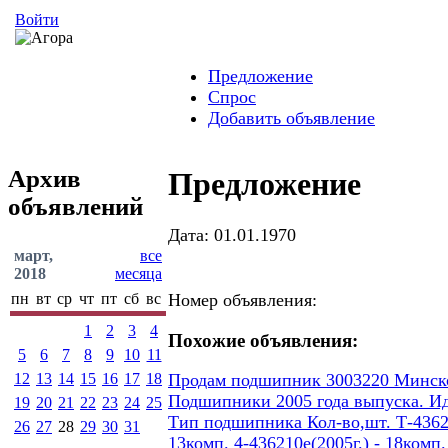
Войти
Предложение
Спрос
Добавить объявление
Архив
Предложение
объявлений
Дата: 01.01.1970
март,
все
2018
месяца
пн
вт
ср
чт
пт
сб
вс
Номер объявления:
1
2
3
4
Похожие объявления:
5
6
7
8
9
10
11
12
13
14
15
16
17
18
Продам подшипник 3003220 Минског
Подшипники 2005 года выпуска. И
19
20
21
22
23
24
25
Тип подшипника Кол-во,шт. Т-436207
26
27
28
29
30
31
13комп. 4-436210е(2005г.) - 18ком