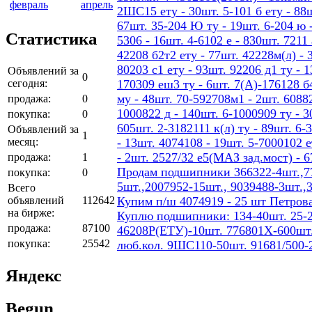
февраль
апрель
2ШС15 ету - 30шт. 5-101 б ету - 88шт
67шт. 35-204 Ю ту - 19шт. 6-204 ю -
Статистика
5306 - 16шт. 4-6102 е - 830шт. 7211 
42208 б2т2 ету - 77шт. 42228м(л) - 
80203 с1 ету - 93шт. 92206 д1 ту - 
Объявлений за
0
сегодня:
170309 еш3 ту - 6шт. 7(А)-176128 б4
му - 48шт. 70-592708м1 - 2шт. 60882
продажа:
0
1000822 д - 140шт. 6-1000909 ту - 3
покупка:
0
605шт. 2-3182111 к(л) ту - 89шт. 6-
Объявлений за
1
месяц:
- 13шт. 4074108 - 19шт. 5-7000102 е
- 2шт. 2527/32 е5(МАЗ зад.мост) - 
продажа:
1
Продам подшипники 366322-4шт.,77
покупка:
0
5шт.,2007952-15шт., 9039488-3шт.,
Всего
объявлений
112642
Купим п/ш 4074919 - 25 шт Петров
на бирже:
Куплю подшипники: 134-40шт. 25-2
продажа:
87100
46208Р(ЕТУ)-10шт. 776801Х-600шт.
покупка:
25542
люб.кол. 9ШС110-50шт. 91681/500-
Яндекс
Begun