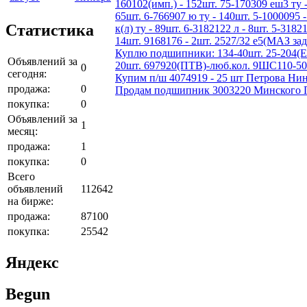
160102(имп.) - 152шт. 75-170309 еш3 ту -
65шт. 6-766907 ю ту - 140шт. 5-1000095 -
Статистика
к(л) ту - 89шт. 6-3182122 л - 8шт. 5-3182
14шт. 9168176 - 2шт. 2527/32 е5(МАЗ зад
Куплю подшипники: 134-40шт. 25-204(ЕТ
Объявлений за
20шт. 697920(ПТВ)-люб.кол. 9ШС110-50
0
сегодня:
Купим п/ш 4074919 - 25 шт Петрова Нин
продажа:
0
Продам подшипник 3003220 Минского По
покупка:
0
Объявлений за
1
месяц:
продажа:
1
покупка:
0
Всего
объявлений
112642
на бирже:
продажа:
87100
покупка:
25542
Яндекс
Begun