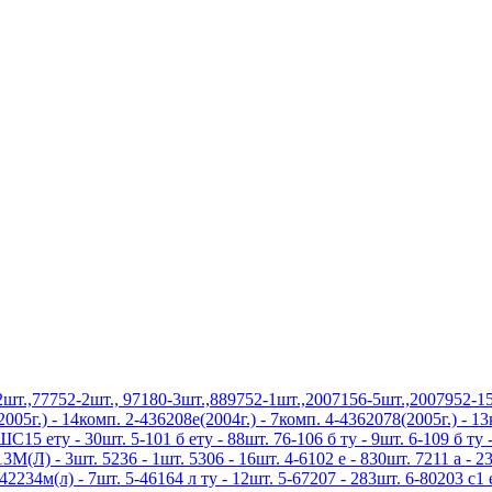
.,77752-2шт., 97180-3шт.,889752-1шт.,2007156-5шт.,2007952-15
5г.) - 14комп. 2-436208е(2004г.) - 7комп. 4-4362078(2005г.) - 1
5 ету - 30шт. 5-101 б ету - 88шт. 76-106 б ту - 9шт. 6-109 б ту -
3М(Л) - 3шт. 5236 - 1шт. 5306 - 16шт. 4-6102 е - 830шт. 7211 а - 23
42234м(л) - 7шт. 5-46164 л ту - 12шт. 5-67207 - 283шт. 6-80203 с1 