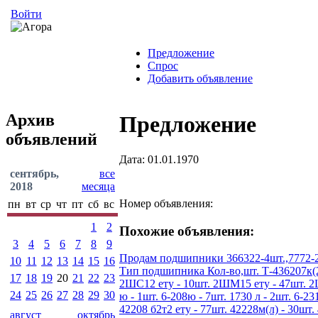
Войти
Предложение
Спрос
Добавить объявление
Архив
Предложение
объявлений
Дата: 01.01.1970
сентябрь,
все
2018
месяца
Номер объявления:
пн
вт
ср
чт
пт
сб
вс
1
2
Похожие объявления:
3
4
5
6
7
8
9
Продам подшипники 366322-4шт.,7772-2шт
10
11
12
13
14
15
16
Тип подшипника Кол-во,шт. Т-436207к(200
17
18
19
20
21
22
23
2ШС12 ету - 10шт. 2ШМ15 ету - 47шт. 2ШС1
24
25
26
27
28
29
30
ю - 1шт. 6-208ю - 7шт. 1730 л - 2шт. 6-231
42208 б2т2 ету - 77шт. 42228м(л) - 30шт. 
август
октябрь