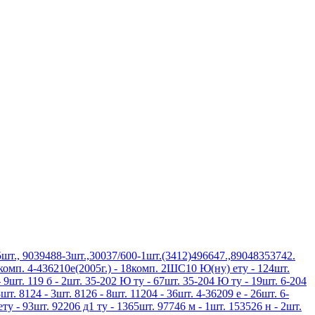
шт., 9039488-3шт.,30037/600-1шт.(3412)496647.,89048353742.
3комп. 4-436210е(2005г.) - 18комп. 2ШС10 Ю(ну) ету - 124шт.
 9шт. 119 б - 2шт. 35-202 Ю ту - 67шт. 35-204 Ю ту - 19шт. 6-204
шт. 8124 - 3шт. 8126 - 8шт. 11204 - 36шт. 4-36209 е - 26шт. 6-
ету - 93шт. 92206 д1 ту - 1365шт. 97746 м - 1шт. 153526 н - 2шт.