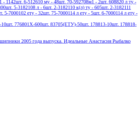
1 - 1142шт. 6-512610 му - 48шт. 70-592708м1 - 2шт. 608820 л ту -
800шт. 5-3182108 л - 6шт. 2-3182110 к(л) ту - 605шт. 2-3182111
т. 5-7000102 ету - 32шт. 75-7000114 л ету - 5шт. 6-7000114 л ету -
10шт. 776801Х-600шт. 83705(ЕТУ)-50шт. 178813-10шт. 178818-
дшипники 2005 года выпуска. Идеальные Анастасия Рыбалко