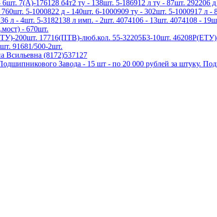
 6шт. 7(А)-176128 б4т2 ту - 138шт. 5-186912 л ту - 87шт. 292206 д
 760шт. 5-1000822 д - 140шт. 6-1000909 ту - 302шт. 5-1000917 л - 
136 л - 4шт. 5-3182138 л имп. - 2шт. 4074106 - 13шт. 4074108 - 19ш
.мост) - 670шт.
У)-200шт. 17716(ПТВ)-люб.кол. 55-32205Б3-10шт. 46208Р(ЕТУ)-
шт. 91681/500-2шт.
а Всильевна (8172)537127
дшипникового Завода - 15 шт - по 20 000 рублей за штуку. По