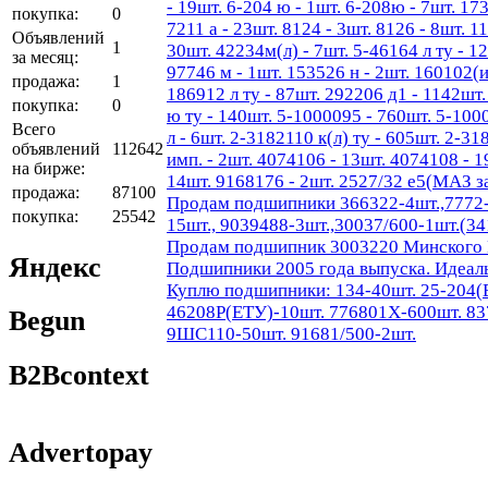
- 19шт. 6-204 ю - 1шт. 6-208ю - 7шт. 173
покупка:
0
7211 а - 23шт. 8124 - 3шт. 8126 - 8шт. 1
Объявлений
1
30шт. 42234м(л) - 7шт. 5-46164 л ту - 1
за месяц:
97746 м - 1шт. 153526 н - 2шт. 160102(и
продажа:
1
186912 л ту - 87шт. 292206 д1 - 1142шт
покупка:
0
ю ту - 140шт. 5-1000095 - 760шт. 5-100
Всего
л - 6шт. 2-3182110 к(л) ту - 605шт. 2-31
объявлений
112642
имп. - 2шт. 4074106 - 13шт. 4074108 - 1
на бирже:
14шт. 9168176 - 2шт. 2527/32 е5(МАЗ за
продажа:
87100
Продам подшипники 366322-4шт.,7772-2
покупка:
25542
15шт., 9039488-3шт.,30037/600-1шт.(3
Продам подшипник 3003220 Минского По
Яндекс
Подшипники 2005 года выпуска. Идеал
Куплю подшипники: 134-40шт. 25-204(
46208Р(ЕТУ)-10шт. 776801Х-600шт. 83
Begun
9ШС110-50шт. 91681/500-2шт.
B2Bcontext
Advertopay