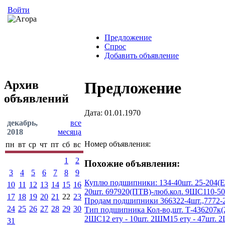
Войти
Предложение
Спрос
Добавить объявление
Архив
Предложение
объявлений
Дата: 01.01.1970
декабрь,
все
2018
месяца
Номер объявления:
пн
вт
ср
чт
пт
сб
вс
1
2
Похожие объявления:
3
4
5
6
7
8
9
Куплю подшипники: 134-40шт. 25-204(ЕТ
10
11
12
13
14
15
16
20шт. 697920(ПТВ)-люб.кол. 9ШС110-50
17
18
19
20
21
22
23
Продам подшипники 366322-4шт.,7772-2шт
24
25
26
27
28
29
30
Тип подшипника Кол-во,шт. Т-436207к(200
2ШС12 ету - 10шт. 2ШМ15 ету - 47шт. 2ШС1
31