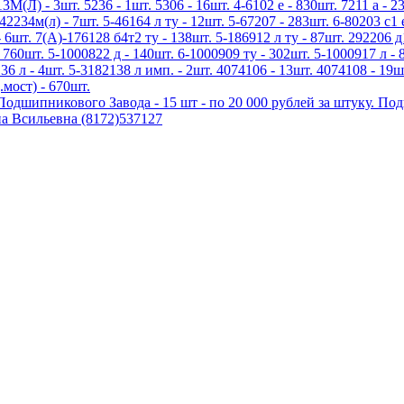
3М(Л) - 3шт. 5236 - 1шт. 5306 - 16шт. 4-6102 е - 830шт. 7211 а - 23
42234м(л) - 7шт. 5-46164 л ту - 12шт. 5-67207 - 283шт. 6-80203 с1 
 6шт. 7(А)-176128 б4т2 ту - 138шт. 5-186912 л ту - 87шт. 292206 д
 760шт. 5-1000822 д - 140шт. 6-1000909 ту - 302шт. 5-1000917 л - 
136 л - 4шт. 5-3182138 л имп. - 2шт. 4074106 - 13шт. 4074108 - 19ш
.мост) - 670шт.
дшипникового Завода - 15 шт - по 20 000 рублей за штуку. По
а Всильевна (8172)537127