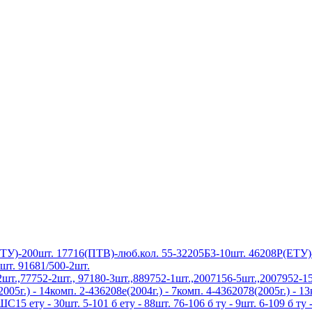
У)-200шт. 17716(ПТВ)-люб.кол. 55-32205Б3-10шт. 46208Р(ЕТУ)-
шт. 91681/500-2шт.
.,77752-2шт., 97180-3шт.,889752-1шт.,2007156-5шт.,2007952-15
5г.) - 14комп. 2-436208е(2004г.) - 7комп. 4-4362078(2005г.) - 1
5 ету - 30шт. 5-101 б ету - 88шт. 76-106 б ту - 9шт. 6-109 б ту -