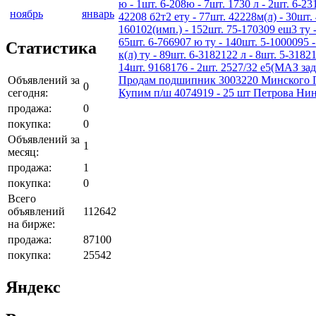
ю - 1шт. 6-208ю - 7шт. 1730 л - 2шт. 6-231
ноябрь
январь
42208 б2т2 ету - 77шт. 42228м(л) - 30шт. 
160102(имп.) - 152шт. 75-170309 еш3 ту -
65шт. 6-766907 ю ту - 140шт. 5-1000095 -
Статистика
к(л) ту - 89шт. 6-3182122 л - 8шт. 5-3182
14шт. 9168176 - 2шт. 2527/32 е5(МАЗ зад
Объявлений за
Продам подшипник 3003220 Минского По
0
сегодня:
Купим п/ш 4074919 - 25 шт Петрова Нин
продажа:
0
покупка:
0
Объявлений за
1
месяц:
продажа:
1
покупка:
0
Всего
объявлений
112642
на бирже:
продажа:
87100
покупка:
25542
Яндекс