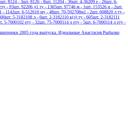
шт. 8124 - 3шт. 8126 - 8шт. 11204 - 36шт. 4-36209 е - 26шт. 6-
ету - 93шт. 92206 д1 ту - 1365шт. 97746 м - 1шт. 153526 н - 2шт.
1 - 1142шт. 6-512610 му - 48шт. 70-592708м1 - 2шт. 608820 л ту -
800шт. 5-3182108 л - 6шт. 2-3182110 к(л) ту - 605шт. 2-3182111
т. 5-7000102 ету - 32шт. 75-7000114 л ету - 5шт. 6-7000114 л ету -
дшипники 2005 года выпуска. Идеальные Анастасия Рыбалко