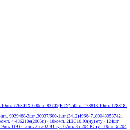
10шт. 776801Х-600шт. 83705(ЕТУ)-50шт. 178813-10шт. 178818-
шт., 9039488-3шт.,30037/600-1шт.(3412)496647.,89048353742.
3комп. 4-436210е(2005г.) - 18комп. 2ШС10 Ю(ну) ету - 124шт.
 9шт. 119 б - 2шт. 35-202 Ю ту - 67шт. 35-204 Ю ту - 19шт. 6-204