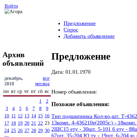
Войти
Предложение
Спрос
Добавить объявление
Архив
Предложение
объявлений
Дата: 01.01.1970
декабрь,
все
2018
месяца
пн
вт
ср
чт
пт
сб
вс
Номер объявления:
1
2
Похожие объявления:
3
4
5
6
7
8
9
10
11
12
13
14
15
16
Тип подшипника Кол-во,шт. Т-436207
13комп. 4-436210е(2005г.) - 18ком
17
18
19
20
21
22
23
2ШС15 ету - 30шт. 5-101 б ету - 88шт
24
25
26
27
28
29
30
67шт. 35-204 Ю ту - 19шт. 6-204 ю -