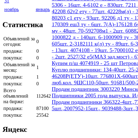
31
5306 - 16шт. 4-6102 е - 830шт. 7211 
ноябрь
январь
42208 б2т2 ету - 77шт. 42228м(л) - 
80203 с1 ету - 93шт. 92206 д1 ту - 
Статистика
170309 еш3 ту - 6шт. 7(А)-176128 б4
му - 48шт. 70-592708м1 - 2шт. 60882
1000822 д - 140шт. 6-1000909 ту - 3
Объявлений за
0
605шт. 2-3182111 к(л) ту - 89шт. 6-
сегодня:
- 13шт. 4074108 - 19шт. 5-7000102 е
продажа:
0
- 2шт. 2527/32 е5(МАЗ зад.мост) - 
покупка:
0
Купим п/ш 4074919 - 25 шт Петров
Объявлений за
1
Куплю подшипники: 134-40шт. 25-2
месяц:
46208Р(ЕТУ)-10шт. 776801Х-600шт.
продажа:
1
люб.кол. 9ШС110-50шт. 91681/500-
покупка:
0
Продам подшипник 3003220 Минског
Всего
Подшипники 2005 года выпуска. И
объявлений
112642
на бирже:
Продам подшипники 366322-4шт.,77
5шт.,2007952-15шт., 9039488-3шт.,
продажа:
87100
покупка:
25542
Яндекс