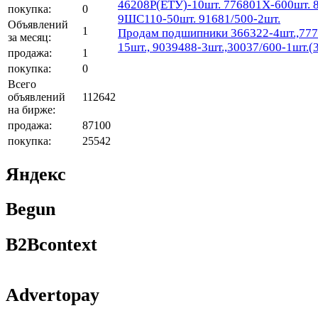
46208Р(ЕТУ)-10шт. 776801Х-600шт. 8
покупка:
0
9ШС110-50шт. 91681/500-2шт.
Объявлений
1
Продам подшипники 366322-4шт.,7772
за месяц:
15шт., 9039488-3шт.,30037/600-1шт.(
продажа:
1
покупка:
0
Всего
объявлений
112642
на бирже:
продажа:
87100
покупка:
25542
Яндекс
Begun
B2Bcontext
Advertopay