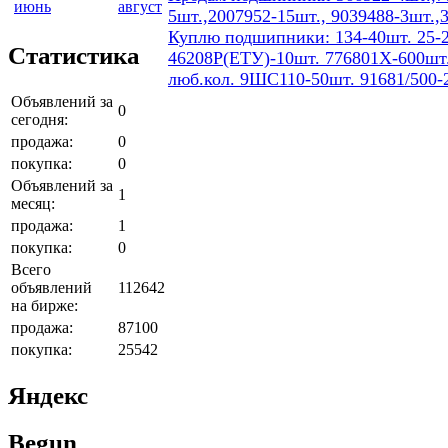
июнь
август
5шт.,2007952-15шт., 9039488-3шт.,
Куплю подшипники: 134-40шт. 25-2
Статистика
46208Р(ЕТУ)-10шт. 776801Х-600шт.
люб.кол. 9ШС110-50шт. 91681/500-
Объявлений за
0
сегодня:
продажа:
0
покупка:
0
Объявлений за
1
месяц:
продажа:
1
покупка:
0
Всего
объявлений
112642
на бирже:
продажа:
87100
покупка:
25542
Яндекс
Begun