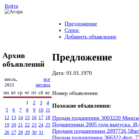
Войти
Предложение
Спрос
Добавить объявление
Архив
Предложение
объявлений
Дата: 01.01.1970
июль,
все
2021
месяца
пн
вт
ср
чт
пт
сб
вс
Номер объявления:
1
2
3
4
Похожие объявления:
5
6
7
8
9
10
11
12
13
14
15
16
17
18
Продам подшипник 3003220 Минског
Подшипники 2005 года выпуска. И
19
20
21
22
23
24
25
Продаем подшипники 2097726 58шт
26
27
28
29
30
31
Продам подшипники 366322-4шт.,77