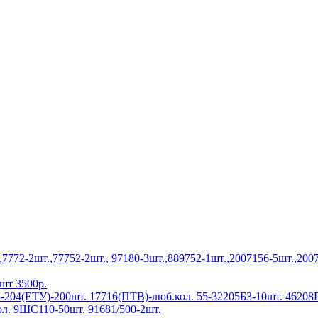
772-2шт.,77752-2шт., 97180-3шт.,889752-1шт.,2007156-5шт.,2007
шт 3500р.
-204(ЕТУ)-200шт. 17716(ПТВ)-люб.кол. 55-32205Б3-10шт. 46208
л. 9ШС110-50шт. 91681/500-2шт.