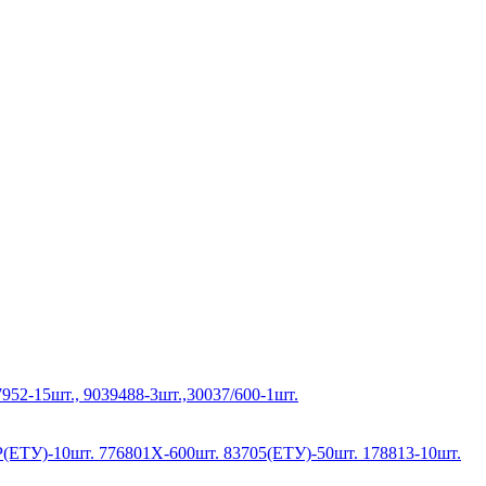
952-15шт., 9039488-3шт.,30037/600-1шт.
Р(ЕТУ)-10шт. 776801Х-600шт. 83705(ЕТУ)-50шт. 178813-10шт.