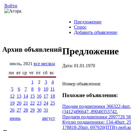
Войти
Предложение
Спрос
Добавить объявление
Архив объявлений
Предложение
июль, 2021
все месяца
Дата: 01.01.1970
пн
вт
ср
чт
пт
сб
вс
1
2
3
4
Номер объявления:
5
6
7
8
9
10
11
Похожие объявления:
12
13
14
15
16
17
18
19
20
21
22
23
24
25
Продам подшипники 366322-4шт.,7
26
27
28
29
30
31
(3412)496647.,89048353742.
Продаем подшипники 2097726 58
июнь
август
Куплю подшипники: 134-40шт. 25
178818-20шт. 697920(ПТВ)-люб.ко