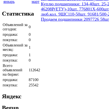
январь
март
Куплю подшипники: 134-40шт. 25-2
46208Р(ЕТУ)-10шт. 776801Х-600шт.
Статистика
люб.кол. 9ШС110-50шт. 91681/500-
Продаем подшипники 2097726 58шт
Объявлений за
0
сегодня:
продажа:
0
покупка:
0
Объявлений за
1
месяц:
продажа:
1
покупка:
0
Всего
объявлений
112642
на бирже:
продажа:
87100
покупка:
25542
Яндекс
Begun