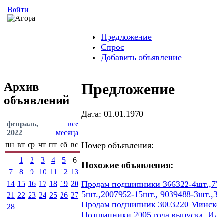
Войти
Предложение
Спрос
Добавить объявление
Архив
Предложение
объявлений
Дата: 01.01.1970
февраль,
все
2022
месяца
пн
вт
ср
чт
пт
сб
вс
Номер объявления:
1
2
3
4
5
6
Похожие объявления:
7
8
9
10
11
12
13
14
15
16
17
18
19
20
Продам подшипники 366322-4шт.,77
5шт.,2007952-15шт., 9039488-3шт.,
21
22
23
24
25
26
27
Продам подшипник 3003220 Минског
28
Подшипники 2005 года выпуска. И