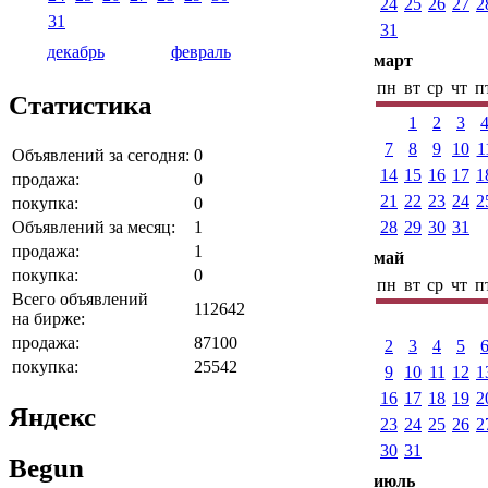
24
25
26
27
2
31
31
декабрь
февраль
март
пн
вт
ср
чт
п
Статистика
1
2
3
7
8
9
10
1
Объявлений за сегодня:
0
14
15
16
17
1
продажа:
0
21
22
23
24
2
покупка:
0
Объявлений за месяц:
1
28
29
30
31
продажа:
1
май
покупка:
0
пн
вт
ср
чт
п
Всего объявлений
112642
на бирже:
продажа:
87100
2
3
4
5
покупка:
25542
9
10
11
12
1
16
17
18
19
2
Яндекс
23
24
25
26
2
30
31
Begun
июль