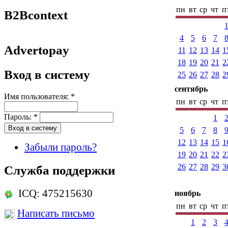
пн
вт
ср
чт
п
B2Bcontext
4
5
6
7
Advertopay
11
12
13
14
1
18
19
20
21
2
Вход в систему
25
26
27
28
2
сентябрь
Имя пользователя:
*
пн
вт
ср
чт
п
Пароль:
*
1
5
6
7
8
12
13
14
15
1
Забыли пароль?
19
20
21
22
2
26
27
28
29
3
Служба поддержки
ICQ: 475215630
ноябрь
пн
вт
ср
чт
п
Написать письмо
1
2
3