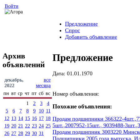
Войти
Предложение
Спрос
Добавить объявление
Архив
Предложение
объявлений
Дата: 01.01.1970
декабрь,
все
2022
месяца
пн
вт
ср
чт
пт
сб
вс
Номер объявления:
1
2
3
4
Похожие объявления:
5
6
7
8
9
10
11
12
13
14
15
16
17
18
Продам подшипники 366322-4шт.,77
5шт.,2007952-15шт., 9039488-3шт.,
19
20
21
22
23
24
25
Продам подшипник 3003220 Минског
26
27
28
29
30
31
Подшипники 2005 года выпуска. И