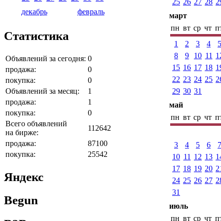
25
26
27
28
2
декабрь
февраль
март
пн
вт
ср
чт
п
Статистика
1
2
3
4
8
9
10
11
1
Объявлений за сегодня:
0
15
16
17
18
1
продажа:
0
22
23
24
25
2
покупка:
0
Объявлений за месяц:
1
29
30
31
продажа:
1
май
покупка:
0
пн
вт
ср
чт
п
Всего объявлений
112642
на бирже:
продажа:
87100
3
4
5
6
покупка:
25542
10
11
12
13
1
17
18
19
20
2
Яндекс
24
25
26
27
2
31
Begun
июль
пн
вт
ср
чт
п