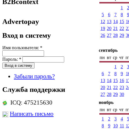
B2Bcontext
1
5
6
7
8
Advertopay
12
13
14
15
1
19
20
21
22
2
Вход в систему
26
27
28
29
3
Имя пользователя:
*
сентябрь
пн
вт
ср
чт
п
Пароль:
*
1
2
6
7
8
9
1
Забыли пароль?
13
14
15
16
1
20
21
22
23
2
Служба поддержки
27
28
29
30
ICQ: 475215630
ноябрь
пн
вт
ср
чт
п
Написать письмо
1
2
3
4
8
9
10
11
1