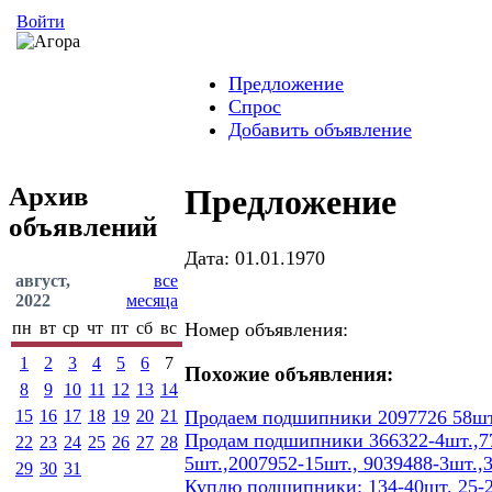
Войти
Предложение
Спрос
Добавить объявление
Архив
Предложение
объявлений
Дата: 01.01.1970
август,
все
2022
месяца
пн
вт
ср
чт
пт
сб
вс
Номер объявления:
1
2
3
4
5
6
7
Похожие объявления:
8
9
10
11
12
13
14
15
16
17
18
19
20
21
Продаем подшипники 2097726 58шт
Продам подшипники 366322-4шт.,77
22
23
24
25
26
27
28
5шт.,2007952-15шт., 9039488-3шт.,
29
30
31
Куплю подшипники: 134-40шт. 25-2