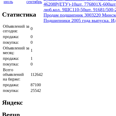
июль
сентябрь
46208Р(ЕТУ)-10шт. 776801Х-600шт.
люб.кол. 9ШС110-50шт. 91681/500-
Статистика
Продам подшипник 3003220 Минског
Подшипники 2005 года выпуска. И
Объявлений за
0
сегодня:
продажа:
0
покупка:
0
Объявлений за
1
месяц:
продажа:
1
покупка:
0
Всего
объявлений
112642
на бирже:
продажа:
87100
покупка:
25542
Яндекс
Begun