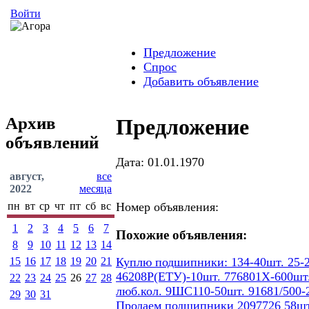
Войти
Предложение
Спрос
Добавить объявление
Архив
Предложение
объявлений
Дата: 01.01.1970
август,
все
2022
месяца
пн
вт
ср
чт
пт
сб
вс
Номер объявления:
1
2
3
4
5
6
7
Похожие объявления:
8
9
10
11
12
13
14
15
16
17
18
19
20
21
Куплю подшипники: 134-40шт. 25-2
46208Р(ЕТУ)-10шт. 776801Х-600шт.
22
23
24
25
26
27
28
люб.кол. 9ШС110-50шт. 91681/500-
29
30
31
Продаем подшипники 2097726 58шт