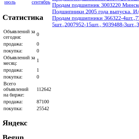
июль
сентябрь
Продам подшипник 3003220 Минског
Подшипники 2005 года выпуска. И
Статистика
Продам подшипники 366322-4шт.,77
5шт.,2007952-15шт., 9039488-3шт.,
Объявлений за
0
сегодня:
продажа:
0
покупка:
0
Объявлений за
1
месяц:
продажа:
1
покупка:
0
Всего
объявлений
112642
на бирже:
продажа:
87100
покупка:
25542
Яндекс
Begun