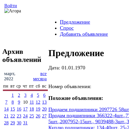
Войти
Предложение
Спрос
Добавить объявление
Архив
Предложение
объявлений
Дата: 01.01.1970
март,
все
2022
месяца
пн
вт
ср
чт
пт
сб
вс
Номер объявления:
1
2
3
4
5
6
Похожие объявления:
7
8
9
10
11
12
13
14
15
16
17
18
19
20
Продаем подшипники 2097726 58шт
Продам подшипники 366322-4шт.,77
21
22
23
24
25
26
27
5шт.,2007952-15шт., 9039488-3шт.,
28
29
30
31
Куплю подшипники: 134-40шт. 25-2