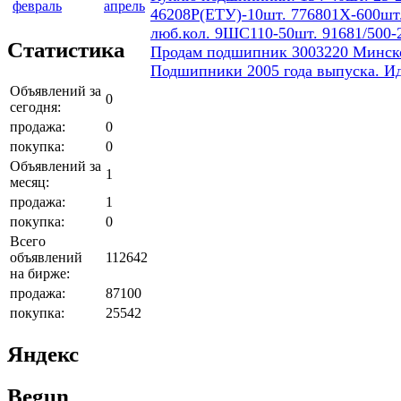
февраль
апрель
46208Р(ЕТУ)-10шт. 776801Х-600шт.
люб.кол. 9ШС110-50шт. 91681/500-
Статистика
Продам подшипник 3003220 Минског
Подшипники 2005 года выпуска. И
Объявлений за
0
сегодня:
продажа:
0
покупка:
0
Объявлений за
1
месяц:
продажа:
1
покупка:
0
Всего
объявлений
112642
на бирже:
продажа:
87100
покупка:
25542
Яндекс
Begun