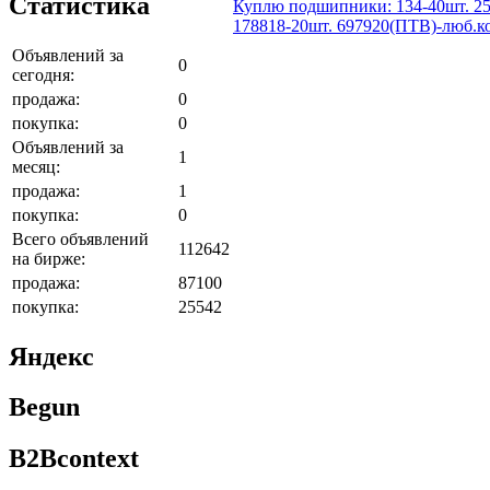
Статистика
Куплю подшипники: 134-40шт. 25
178818-20шт. 697920(ПТВ)-люб.ко
Объявлений за
0
сегодня:
продажа:
0
покупка:
0
Объявлений за
1
месяц:
продажа:
1
покупка:
0
Всего объявлений
112642
на бирже:
продажа:
87100
покупка:
25542
Яндекс
Begun
B2Bcontext