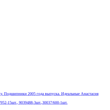
ку. Подшипники 2005 года выпуска. Идеальные Анастасия
952-15шт., 9039488-3шт.,30037/600-1шт.