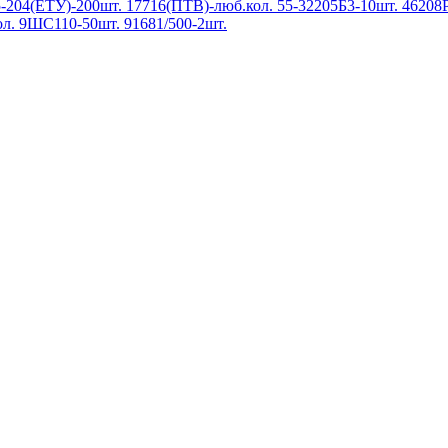
-204(ЕТУ)-200шт. 17716(ПТВ)-люб.кол. 55-32205Б3-10шт. 46208
л. 9ШС110-50шт. 91681/500-2шт.