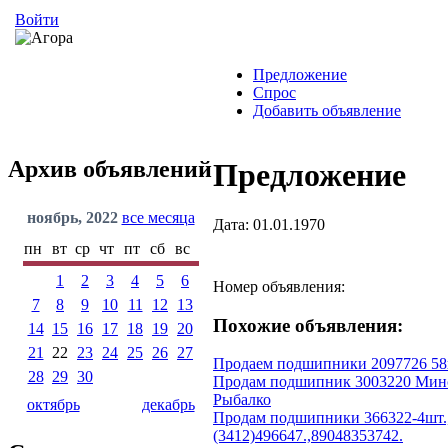
Войти
Предложение
Спрос
Добавить объявление
Архив объявлений
Предложение
ноябрь, 2022
все месяца
Дата: 01.01.1970
пн
вт
ср
чт
пт
сб
вс
1
2
3
4
5
6
Номер объявления:
7
8
9
10
11
12
13
Похожие объявления:
14
15
16
17
18
19
20
21
22
23
24
25
26
27
Продаем подшипники 2097726 58
28
29
30
Продам подшипник 3003220 Минск
Рыбалко
октябрь
декабрь
Продам подшипники 366322-4шт.,7
(3412)496647.,89048353742.