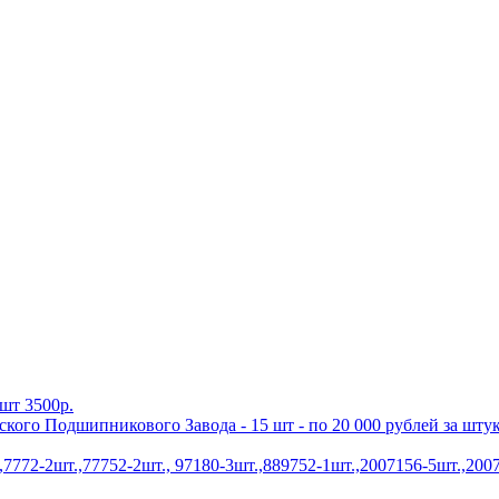
шт 3500р.
ого Подшипникового Завода - 15 шт - по 20 000 рублей за шту
772-2шт.,77752-2шт., 97180-3шт.,889752-1шт.,2007156-5шт.,2007