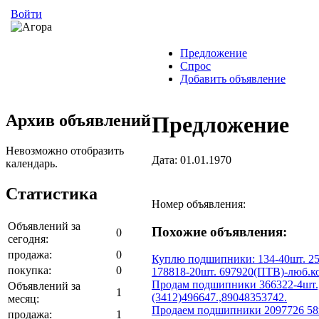
Войти
Предложение
Спрос
Добавить объявление
Архив объявлений
Предложение
Невозможно отобразить
Дата: 01.01.1970
календарь.
Статистика
Номер объявления:
Объявлений за
Похожие объявления:
0
сегодня:
продажа:
0
Куплю подшипники: 134-40шт. 25
покупка:
0
178818-20шт. 697920(ПТВ)-люб.ко
Продам подшипники 366322-4шт.,7
Объявлений за
1
(3412)496647.,89048353742.
месяц:
Продаем подшипники 2097726 58
продажа:
1