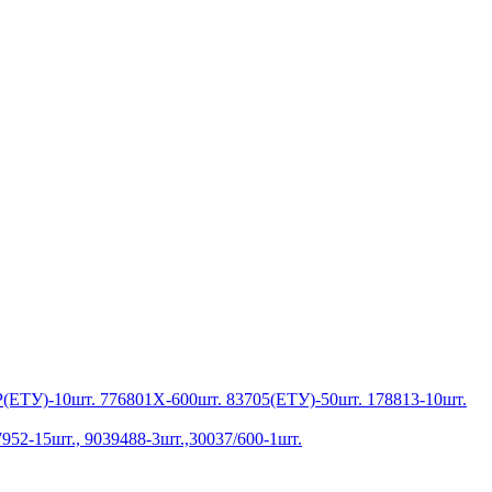
Р(ЕТУ)-10шт. 776801Х-600шт. 83705(ЕТУ)-50шт. 178813-10шт.
952-15шт., 9039488-3шт.,30037/600-1шт.