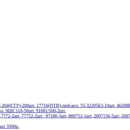
-204(ЕТУ)-200шт. 17716(ПТВ)-люб.кол. 55-32205Б3-10шт. 46208
л. 9ШС110-50шт. 91681/500-2шт.
772-2шт.,77752-2шт., 97180-3шт.,889752-1шт.,2007156-5шт.,2007
шт 3500р.