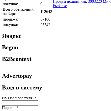
Продам подшипник 3003220 Минск
покупка:
0
Рыбалко
Всего объявлений
112642
на бирже:
продажа:
87100
покупка:
25542
Яндекс
Begun
B2Bcontext
Advertopay
Вход в систему
Имя пользователя:
*
Пароль:
*