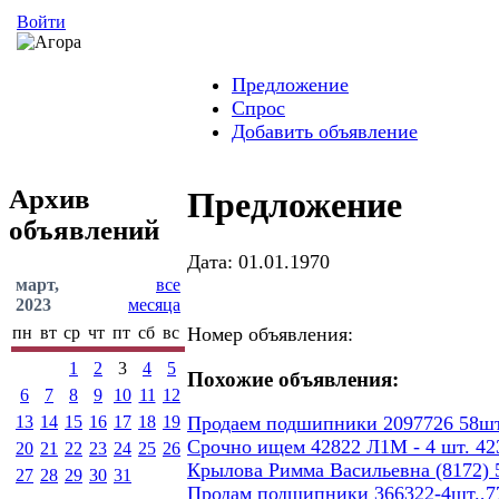
Войти
Предложение
Спрос
Добавить объявление
Архив
Предложение
объявлений
Дата: 01.01.1970
март,
все
2023
месяца
пн
вт
ср
чт
пт
сб
вс
Номер объявления:
1
2
3
4
5
Похожие объявления:
6
7
8
9
10
11
12
13
14
15
16
17
18
19
Продаем подшипники 2097726 58шт
Срочно ищем 42822 Л1М - 4 шт. 423
20
21
22
23
24
25
26
Крылова Римма Васильевна (8172) 5
27
28
29
30
31
Продам подшипники 366322-4шт.,77