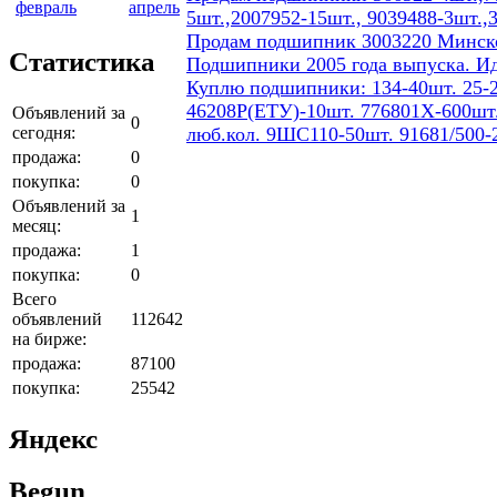
февраль
апрель
5шт.,2007952-15шт., 9039488-3шт.,
Продам подшипник 3003220 Минског
Статистика
Подшипники 2005 года выпуска. И
Куплю подшипники: 134-40шт. 25-2
46208Р(ЕТУ)-10шт. 776801Х-600шт.
Объявлений за
0
сегодня:
люб.кол. 9ШС110-50шт. 91681/500-
продажа:
0
покупка:
0
Объявлений за
1
месяц:
продажа:
1
покупка:
0
Всего
объявлений
112642
на бирже:
продажа:
87100
покупка:
25542
Яндекс
Begun