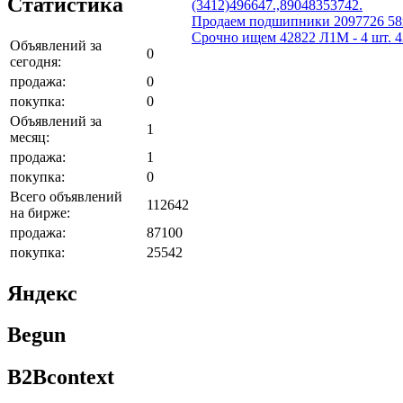
Статистика
(3412)496647.,89048353742.
Продаем подшипники 2097726 58
Срочно ищем 42822 Л1М - 4 шт. 42
Объявлений за
0
сегодня:
продажа:
0
покупка:
0
Объявлений за
1
месяц:
продажа:
1
покупка:
0
Всего объявлений
112642
на бирже:
продажа:
87100
покупка:
25542
Яндекс
Begun
B2Bcontext