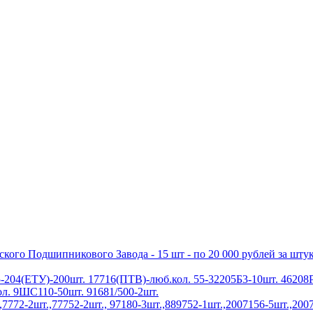
ого Подшипникового Завода - 15 шт - по 20 000 рублей за шту
-204(ЕТУ)-200шт. 17716(ПТВ)-люб.кол. 55-32205Б3-10шт. 46208
л. 9ШС110-50шт. 91681/500-2шт.
772-2шт.,77752-2шт., 97180-3шт.,889752-1шт.,2007156-5шт.,2007