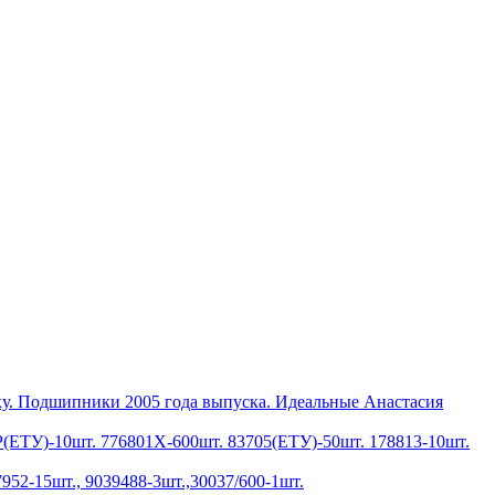
ку. Подшипники 2005 года выпуска. Идеальные Анастасия
Р(ЕТУ)-10шт. 776801Х-600шт. 83705(ЕТУ)-50шт. 178813-10шт.
952-15шт., 9039488-3шт.,30037/600-1шт.