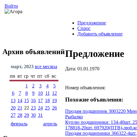
Войти
Предложение
Спрос
Добавить объявление
Архив объявлений
Предложение
март, 2023
все месяца
Дата: 01.01.1970
пн
вт
ср
чт
пт
сб
вс
1
2
3
4
5
Номер объявления:
6
7
8
9
10
11
12
Похожие объявления:
13
14
15
16
17
18
19
20
21
22
23
24
25
26
Продам подшипник 3003220 Минск
27
28
29
30
31
Рыбалко
Куплю подшипники: 134-40шт. 25
февраль
апрель
178818-20шт. 697920(ПТВ)-люб.ко
Продам подшипники 366322-4шт.,7