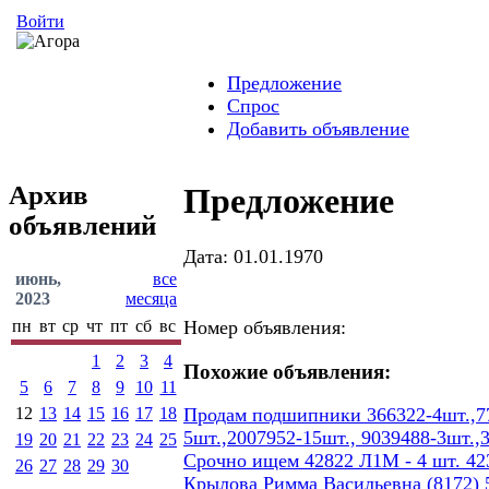
Войти
Предложение
Спрос
Добавить объявление
Архив
Предложение
объявлений
Дата: 01.01.1970
июнь,
все
2023
месяца
пн
вт
ср
чт
пт
сб
вс
Номер объявления:
1
2
3
4
Похожие объявления:
5
6
7
8
9
10
11
12
13
14
15
16
17
18
Продам подшипники 366322-4шт.,77
5шт.,2007952-15шт., 9039488-3шт.,
19
20
21
22
23
24
25
Срочно ищем 42822 Л1М - 4 шт. 423
26
27
28
29
30
Крылова Римма Васильевна (8172) 5