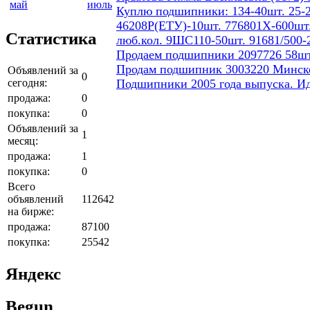
май
июль
Куплю подшипники: 134-40шт. 25-2
46208Р(ЕТУ)-10шт. 776801Х-600шт.
Статистика
люб.кол. 9ШС110-50шт. 91681/500-
Продаем подшипники 2097726 58шт
Продам подшипник 3003220 Минског
Объявлений за
0
сегодня:
Подшипники 2005 года выпуска. И
продажа:
0
покупка:
0
Объявлений за
1
месяц:
продажа:
1
покупка:
0
Всего
объявлений
112642
на бирже:
продажа:
87100
покупка:
25542
Яндекс
Begun