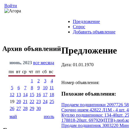
Войти
Предложение
Спрос
Добавить объявление
Архив объявлений
Предложение
июнь, 2023
все месяца
Дата: 01.01.1970
пн
вт
ср
чт
пт
сб
вс
1
2
3
4
Номер объявления:
5
6
7
8
9
10
11
Похожие объявления:
12
13
14
15
16
17
18
19
20
21
22
23
24
25
Продаем подшипники 2097726 58
26
27
28
29
30
Срочно ищем 42822 Л1М - 4 шт. 42
Куплю подшипники: 134-40шт. 25
май
июль
178818-20шт. 697920(ПТВ)-люб.ко
Продам подшипник 3003220 Минск