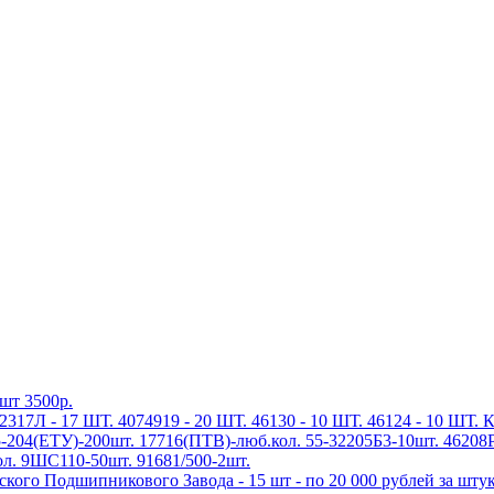
шт 3500р.
317Л - 17 ШТ. 4074919 - 20 ШТ. 46130 - 10 ШТ. 46124 - 10 ШТ. 
-204(ЕТУ)-200шт. 17716(ПТВ)-люб.кол. 55-32205Б3-10шт. 46208
л. 9ШС110-50шт. 91681/500-2шт.
ого Подшипникового Завода - 15 шт - по 20 000 рублей за шту