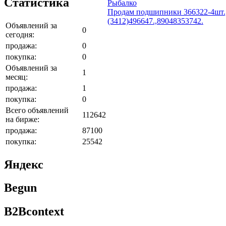
Статистика
Рыбалко
Продам подшипники 366322-4шт.,7
(3412)496647.,89048353742.
Объявлений за
0
сегодня:
продажа:
0
покупка:
0
Объявлений за
1
месяц:
продажа:
1
покупка:
0
Всего объявлений
112642
на бирже:
продажа:
87100
покупка:
25542
Яндекс
Begun
B2Bcontext