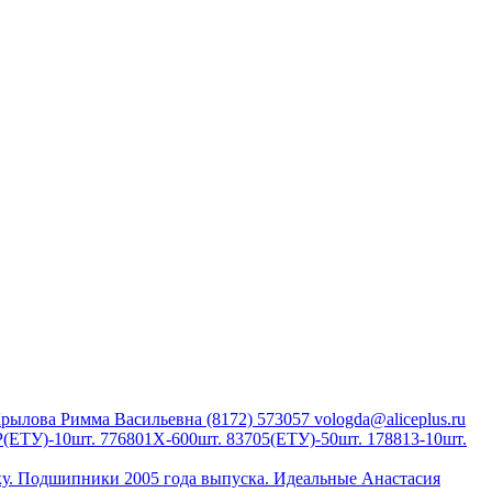
Крылова Римма Васильевна (8172) 573057 vologda@aliceplus.ru
Р(ЕТУ)-10шт. 776801Х-600шт. 83705(ЕТУ)-50шт. 178813-10шт.
ку. Подшипники 2005 года выпуска. Идеальные Анастасия