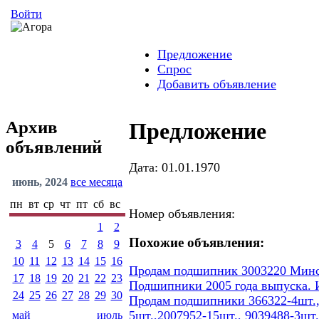
Войти
Предложение
Спрос
Добавить объявление
Архив
Предложение
объявлений
Дата: 01.01.1970
июнь, 2024
все месяца
пн
вт
ср
чт
пт
сб
вс
Номер объявления:
1
2
Похожие объявления:
3
4
5
6
7
8
9
10
11
12
13
14
15
16
Продам подшипник 3003220 Минско
17
18
19
20
21
22
23
Подшипники 2005 года выпуска. 
24
25
26
27
28
29
30
Продам подшипники 366322-4шт.,7
5шт.,2007952-15шт., 9039488-3шт.
май
июль