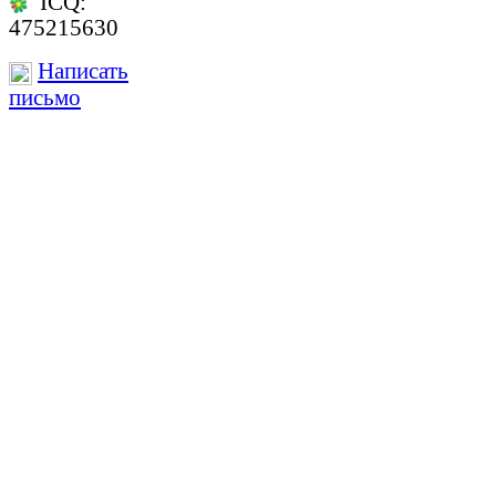
ICQ:
475215630
Написать
письмо