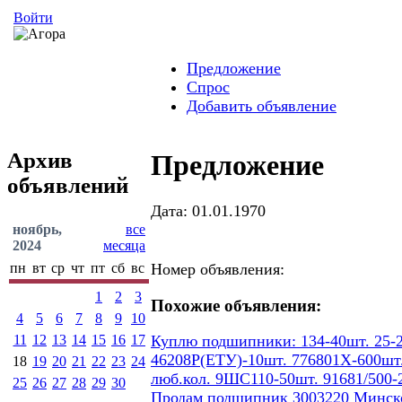
Войти
Предложение
Спрос
Добавить объявление
Архив
Предложение
объявлений
Дата: 01.01.1970
ноябрь,
все
2024
месяца
пн
вт
ср
чт
пт
сб
вс
Номер объявления:
1
2
3
Похожие объявления:
4
5
6
7
8
9
10
11
12
13
14
15
16
17
Куплю подшипники: 134-40шт. 25-2
46208Р(ЕТУ)-10шт. 776801Х-600шт.
18
19
20
21
22
23
24
люб.кол. 9ШС110-50шт. 91681/500-
25
26
27
28
29
30
Продам подшипник 3003220 Минског