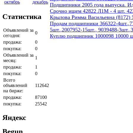
октябрь
декабрь
Подшипники 2005 года выпуска. И
Срочно ищем 42822 Л1М - 4 шт. 423
Статистика
Крылова Римма Васильевна (8172) 5
Продам подшипники 366322-4шт.,77
5шт.,2007952-15шт., 9039488-3шт.,
Объявлений за
0
сегодня:
Куплю подшипник 1000098 10000 ш
продажа:
0
покупка:
0
Объявлений за
1
месяц:
продажа:
1
покупка:
0
Всего
объявлений
112642
на бирже:
продажа:
87100
покупка:
25542
Яндекс
Begun