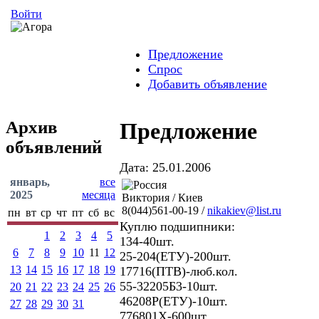
Войти
Предложение
Спрос
Добавить объявление
Архив
Предложение
объявлений
Дата: 25.01.2006
январь,
все
2025
месяца
Виктория / Киев
8(044)561-00-19 /
nikakiev@list.ru
пн
вт
ср
чт
пт
сб
вс
Куплю подшипники:
1
2
3
4
5
134-40шт.
6
7
8
9
10
11
12
25-204(ЕТУ)-200шт.
13
14
15
16
17
18
19
17716(ПТВ)-люб.кол.
55-32205Б3-10шт.
20
21
22
23
24
25
26
46208Р(ЕТУ)-10шт.
27
28
29
30
31
776801Х-600шт.