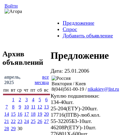
Войти
Предложение
Спрос
Добавить объявление
Архив
Предложение
объявлений
Дата: 25.01.2006
апрель,
все
2025
месяца
Виктория / Киев
8(044)561-00-19 /
nikakiev@list.ru
пн
вт
ср
чт
пт
сб
вс
Куплю подшипники:
1
2
3
4
5
6
134-40шт.
7
8
9
10
11
12
13
25-204(ЕТУ)-200шт.
14
15
16
17
18
19
20
17716(ПТВ)-люб.кол.
55-32205Б3-10шт.
21
22
23
24
25
26
27
46208Р(ЕТУ)-10шт.
28
29
30
776801Х-600шт.