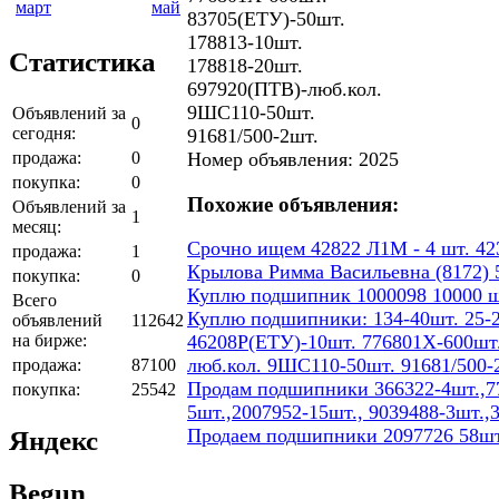
март
май
83705(ЕТУ)-50шт.
178813-10шт.
Статистика
178818-20шт.
697920(ПТВ)-люб.кол.
9ШС110-50шт.
Объявлений за
0
сегодня:
91681/500-2шт.
продажа:
0
Номер объявления: 2025
покупка:
0
Похожие объявления:
Объявлений за
1
месяц:
Срочно ищем 42822 Л1М - 4 шт. 423
продажа:
1
Крылова Римма Васильевна (8172) 5
покупка:
0
Куплю подшипник 1000098 10000 ш
Всего
Куплю подшипники: 134-40шт. 25-2
объявлений
112642
на бирже:
46208Р(ЕТУ)-10шт. 776801Х-600шт.
люб.кол. 9ШС110-50шт. 91681/500-
продажа:
87100
Продам подшипники 366322-4шт.,77
покупка:
25542
5шт.,2007952-15шт., 9039488-3шт.,
Продаем подшипники 2097726 58шт
Яндекс
Begun