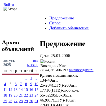
Войти
Предложение
Спрос
Добавить объявление
Архив
Предложение
объявлений
Дата: 25.01.2006
август,
все
2025
месяца
Виктория / Киев
8(044)561-00-19 /
nikakiev@list.ru
пн
вт
ср
чт
пт
сб
вс
Куплю подшипники:
1
2
3
134-40шт.
4
5
6
7
8
9
10
25-204(ЕТУ)-200шт.
11
12
13
14
15
16
17
17716(ПТВ)-люб.кол.
55-32205Б3-10шт.
18
19
20
21
22
23
24
46208Р(ЕТУ)-10шт.
25
26
27
28
29
30
31
776801Х-600шт.