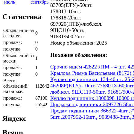
июль
сентябрь
83705(ЕТУ)-50шт.
178813-10шт.
Статистика
178818-20шт.
697920(ПТВ)-люб.кол.
9ШС110-50шт.
Объявлений за
0
сегодня:
91681/500-2шт.
продажа:
0
Номер объявления: 2025
покупка:
0
Похожие объявления:
Объявлений за
1
месяц:
Срочно ищем 42822 Л1М - 4 шт. 423
продажа:
1
Крылова Римма Васильевна (8172) 5
покупка:
0
Куплю подшипники: 134-40шт. 25-2
Всего
46208Р(ЕТУ)-10шт. 776801Х-600шт.
объявлений
112642
на бирже:
люб.кол. 9ШС110-50шт. 91681/500-
Куплю подшипник 1000098 10000 ш
продажа:
87100
Продаем подшипники 2097726 58шт
покупка:
25542
Продам подшипники 366322-4шт.,77
5шт.,2007952-15шт., 9039488-3шт.,
Яндекс
Begun