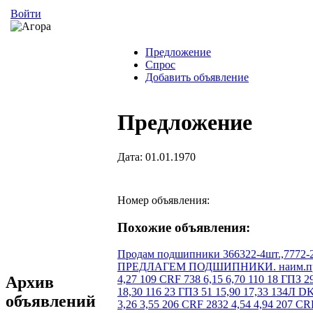
Войти
Предложение
Спрос
Добавить объявление
Предложение
Дата: 01.01.1970
Номер объявления:
Похожие объявления:
Продам подшипники 366322-4шт.,7772-2шт
ПРЕДЛАГЕМ ПОДШИПНИКИ. наим.пр.кол-во нал/р б/нал 104 KG 551 2,54 2,77 105 KG 568 2,92 3,20 106 KG 29 3,45 3,75 106 CRF 1000 3,45 3,75 107 CRF 409 3,92 4,27 109 CRF 738 6,15 6,70 110 18 ГПЗ 29 5,57 6,09 112 KG 290 12,08 13,17 113 KG 335 14,52 15,80 114 VBF 57 15,53 16,93 115 КПК 117 16,80 18,30 115 СПЗ 564 16,80 18,30 116 23 ГПЗ 51 15,90 17,33 134Л DKF 60 286,20 311,85 201 CRF 2603 1,70 1,85 202 CRF 0 1,86 2,02 203 CRAFT 0 2,07 2,25 204 СХ 2940 2,68 2,92 205 CRAFT 518 3,26 3,55 206 CRF 2832 4,54 4,94 207 CRF 1526 6,59 7,18 208 CRAFT 3235 7,74 8,43 209 KG 462 9,01 9,82 210 CRF 976 10,87 11,83 211 CRAFT-B 494 13,57 14,78 211 18 ГПЗ 40 13,57 14,78 212 KG 215 16,96 18,48 212 CRF 1794 16,96 18,48 212 17 ГПЗ 40 16,96 18,48 216 ZWZ 749 28,83 31,42 217 KG 3218 31,59 34,42 222 VBF 930 87,98 95,87 222 ZWZ 1627 87,98 95,87 224 ГПЗ 1 63,60 69,30 303 18 ГПЗ 40 2,65 2,94 304 KG 10852 3,82 4,16 305 CRAFT 1332 5,14 5,60 306 CRAFT 1025 7,16 7,88 307 CRF 1197 9,12 9,93 308 CRAFT-B 1445 11,45 12,47 309 CRAFT-B 883 14,84 16,17 310 CRAFT-B 323 20,80 22,66 310 ZWZ 49 20,80 22,66 310 ГПЗ 6 20,80 22,66 311 CRAFT-B 631 23,32 25,41 311 KG 65 23,32 25,41 312 ZWZ 736 31,80 34,65 312 KG 816 31,80 34,65 313 ZWZ 183 37,10 40,43 314 CRF 47 46,64 50,82 QJ 314 L URB 272 212,00 231,00 316 ZWZ 108 57,24 62,37 317 СПЗ 21 63,60 68,25 319 23 ГПЗ 16 84,80 92,40 322 ZWZ 45 212,00 231,00 324 ZWZ 3 265,00 288,75 405 KG 426 16,43 17,90 406 CRF 113 19,61 21,37 406 KG 160 19,61 21,37 407 CRF 160 24,80 27,03 408 KG 25 30,42 33,15 408 5ГПЗ 59 30,42 33,15 411 ZWZ 56 42,40 46,20 1201 KG 317 4,03 4,39 1202 KG 135 4,88 5,31 1203 ХАРП 400 4,93 5,38 1203 CRF 300 4,93 5,38 1204 KG 356 5,62 6,12 1205 CRF 242 5,72 6,24 1206 CRAFT 382 8,59 9,40 1207 CRAFT 53 10,87 11,83 1207 ХАРП 650 10,87 11,83 1208 CRAFT-B 405 13,63 14,86 1210 CRAFT 348 17,38 19,01 1212 CRAFT-B 411 24,38 26,57 1307 CRAFT 267 15,26 16,63 1308 CRAFT 359 18,70 20,37 1309 CRAFT-B 401 25,04 27,30 1310 CRAFT 263 29,89 32,57 1318 L 1 ГПЗ 6 74,20 80,85 1510 CRF 843 24,38 26,57 1516 2 ГПЗ 29 42,40 46,20 1609 CMB 62 29,15 31,76 1612 KG 22 50,88 55,65 2217 Л 3 ГПЗ 4 47,70 51,98 2224Л 7 ГПЗ 3 84,80 92,40 2312Л 1 37,10 40,43 2315КМ 15ГПЗ 15 42,40 46,20 2316КМ 3 ГПЗ 2 42,40 46,20 2317 ZWZ 50 135,68 147,84 2319 СПЗ 5 127,20 138,60 2322 КМ ZWZ 15 307,40 334,95 7202 KG 2605 5,83 6,35 7203 KG 523 6,10 6,64 7204 KG 2134 6,36 6,93 720
Архив
объявлений