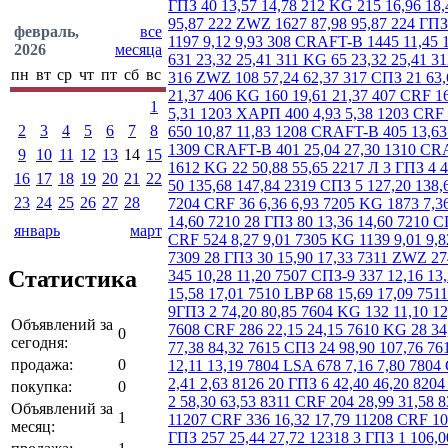
февраль,
все
2026
месяца
пн
вт
ср
чт
пт
сб
вс
1
2
3
4
5
6
7
8
9
10
11
12
13
14
15
16
17
18
19
20
21
22
23
24
25
26
27
28
январь
март
Статистика
Объявлений за
0
сегодня:
продажа:
0
покупка:
0
Объявлений за
1
месяц: