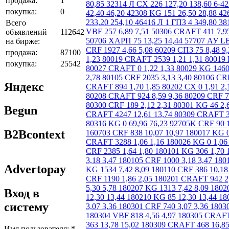
продажа:
1
покупка:
0
Всего
объявлений
112642
на бирже:
продажа:
87100
покупка:
25542
Яндекс
Begun
B2Bcontext
Advertopay
Вход в
систему
Имя пользователя:
*