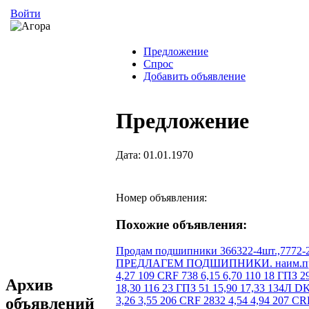
Войти
Предложение
Спрос
Добавить объявление
Предложение
Дата: 01.01.1970
Номер объявления:
Похожие объявления:
Продам подшипники 366322-4шт.,7772-2шт
ПРЕДЛАГЕМ ПОДШИПНИКИ. наим.пр.кол-во нал/р б/нал 104 KG 551 2,54 2,77 105 KG 568 2,92 3,20 106 KG 29 3,45 3,75 106 CRF 1000 3,45 3,75 107 CRF 409 3,92 4,27 109 CRF 738 6,15 6,70 110 18 ГПЗ 29 5,57 6,09 112 KG 290 12,08 13,17 113 KG 335 14,52 15,80 114 VBF 57 15,53 16,93 115 КПК 117 16,80 18,30 115 СПЗ 564 16,80 18,30 116 23 ГПЗ 51 15,90 17,33 134Л DKF 60 286,20 311,85 201 CRF 2603 1,70 1,85 202 CRF 0 1,86 2,02 203 CRAFT 0 2,07 2,25 204 СХ 2940 2,68 2,92 205 CRAFT 518 3,26 3,55 206 CRF 2832 4,54 4,94 207 CRF 1526 6,59 7,18 208 CRAFT 3235 7,74 8,43 209 KG 462 9,01 9,82 210 CRF 976 10,87 11,83 211 CRAFT-B 494 13,57 14,78 211 18 ГПЗ 40 13,57 14,78 212 KG 215 16,96 18,48 212 CRF 1794 16,96 18,48 212 17 ГПЗ 40 16,96 18,48 216 ZWZ 749 28,83 31,42 217 KG 3218 31,59 34,42 222 VBF 930 87,98 95,87 222 ZWZ 1627 87,98 95,87 224 ГПЗ 1 63,60 69,30 303 18 ГПЗ 40 2,65 2,94 304 KG 10852 3,82 4,16 305 CRAFT 1332 5,14 5,60 306 CRAFT 1025 7,16 7,88 307 CRF 1197 9,12 9,93 308 CRAFT-B 1445 11,45 12,47 309 CRAFT-B 883 14,84 16,17 310 CRAFT-B 323 20,80 22,66 310 ZWZ 49 20,80 22,66 310 ГПЗ 6 20,80 22,66 311 CRAFT-B 631 23,32 25,41 311 KG 65 23,32 25,41 312 ZWZ 736 31,80 34,65 312 KG 816 31,80 34,65 313 ZWZ 183 37,10 40,43 314 CRF 47 46,64 50,82 QJ 314 L URB 272 212,00 231,00 316 ZWZ 108 57,24 62,37 317 СПЗ 21 63,60 68,25 319 23 ГПЗ 16 84,80 92,40 322 ZWZ 45 212,00 231,00 324 ZWZ 3 265,00 288,75 405 KG 426 16,43 17,90 406 CRF 113 19,61 21,37 406 KG 160 19,61 21,37 407 CRF 160 24,80 27,03 408 KG 25 30,42 33,15 408 5ГПЗ 59 30,42 33,15 411 ZWZ 56 42,40 46,20 1201 KG 317 4,03 4,39 1202 KG 135 4,88 5,31 1203 ХАРП 400 4,93 5,38 1203 CRF 300 4,93 5,38 1204 KG 356 5,62 6,12 1205 CRF 242 5,72 6,24 1206 CRAFT 382 8,59 9,40 1207 CRAFT 53 10,87 11,83 1207 ХАРП 650 10,87 11,83 1208 CRAFT-B 405 13,63 14,86 1210 CRAFT 348 17,38 19,01 1212 CRAFT-B 411 24,38 26,57 1307 CRAFT 267 15,26 16,63 1308 CRAFT 359 18,70 20,37 1309 CRAFT-B 401 25,04 27,30 1310 CRAFT 263 29,89 32,57 1318 L 1 ГПЗ 6 74,20 80,85 1510 CRF 843 24,38 26,57 1516 2 ГПЗ 29 42,40 46,20 1609 CMB 62 29,15 31,76 1612 KG 22 50,88 55,65 2217 Л 3 ГПЗ 4 47,70 51,98 2224Л 7 ГПЗ 3 84,80 92,40 2312Л 1 37,10 40,43 2315КМ 15ГПЗ 15 42,40 46,20 2316КМ 3 ГПЗ 2 42,40 46,20 2317 ZWZ 50 135,68 147,84 2319 СПЗ 5 127,20 138,60 2322 КМ ZWZ 15 307,40 334,95 7202 KG 2605 5,83 6,35 7203 KG 523 6,10 6,64 7204 KG 2134 6,36 6,93 720
Архив
объявлений