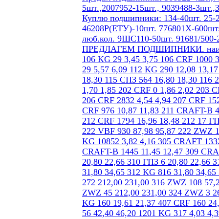
5шт.,2007952-15шт., 9039488-3шт.,
Куплю подшипники: 134-40шт. 25-2
46208Р(ЕТУ)-10шт. 776801Х-600шт.
люб.кол. 9ШС110-50шт. 91681/500-
ПРЕДЛАГЕМ ПОДШИПНИКИ. наим.пр.кол-во нал/р б/нал 104 KG 551 2,54 2,77 105 KG 568 2,92 3,20 106 KG 29 3,45 3,75 106 CRF 1000 3,45 3,75 107 CRF 409 3,92 4,27 109 CRF 738 6,15 6,70 110 18 ГПЗ 29 5,57 6,09 112 KG 290 12,08 13,17 113 KG 335 14,52 15,80 114 VBF 57 15,53 16,93 115 КПК 117 16,80 18,30 115 СПЗ 564 16,80 18,30 116 23 ГПЗ 51 15,90 17,33 134Л DKF 60 286,20 311,85 201 CRF 2603 1,70 1,85 202 CRF 0 1,86 2,02 203 CRAFT 0 2,07 2,25 204 СХ 2940 2,68 2,92 205 CRAFT 518 3,26 3,55 206 CRF 2832 4,54 4,94 207 CRF 1526 6,59 7,18 208 CRAFT 3235 7,74 8,43 209 KG 462 9,01 9,82 210 CRF 976 10,87 11,83 211 CRAFT-B 494 13,57 14,78 211 18 ГПЗ 40 13,57 14,78 212 KG 215 16,96 18,48 212 CRF 1794 16,96 18,48 212 17 ГПЗ 40 16,96 18,48 216 ZWZ 749 28,83 31,42 217 KG 3218 31,59 34,42 222 VBF 930 87,98 95,87 222 ZWZ 1627 87,98 95,87 224 ГПЗ 1 63,60 69,30 303 18 ГПЗ 40 2,65 2,94 304 KG 10852 3,82 4,16 305 CRAFT 1332 5,14 5,60 306 CRAFT 1025 7,16 7,88 307 CRF 1197 9,12 9,93 308 CRAFT-B 1445 11,45 12,47 309 CRAFT-B 883 14,84 16,17 310 CRAFT-B 323 20,80 22,66 310 ZWZ 49 20,80 22,66 310 ГПЗ 6 20,80 22,66 311 CRAFT-B 631 23,32 25,41 311 KG 65 23,32 25,41 312 ZWZ 736 31,80 34,65 312 KG 816 31,80 34,65 313 ZWZ 183 37,10 40,43 314 CRF 47 46,64 50,82 QJ 314 L URB 272 212,00 231,00 316 ZWZ 108 57,24 62,37 317 СПЗ 21 63,60 68,25 319 23 ГПЗ 16 84,80 92,40 322 ZWZ 45 212,00 231,00 324 ZWZ 3 265,00 288,75 405 KG 426 16,43 17,90 406 CRF 113 19,61 21,37 406 KG 160 19,61 21,37 407 CRF 160 24,80 27,03 408 KG 25 30,42 33,15 408 5ГПЗ 59 30,42 33,15 411 ZWZ 56 42,40 46,20 1201 KG 317 4,03 4,39 1202 KG 135 4,88 5,31 1203 ХАРП 400 4,93 5,38 1203 CRF 300 4,93 5,38 1204 KG 356 5,62 6,12 1205 CRF 242 5,72 6,24 1206 CRAFT 382 8,59 9,40 1207 CRAFT 53 10,87 11,83 1207 ХАРП 650 10,87 11,83 1208 CRAFT-B 405 13,63 14,86 1210 CRAFT 348 17,38 19,01 1212 CRAFT-B 411 24,38 26,57 1307 CRAFT 267 15,26 16,63 1308 CRAFT 359 18,70 20,37 1309 CRAFT-B 401 25,04 27,30 1310 CRAFT 263 29,89 32,57 1318 L 1 ГПЗ 6 74,20 80,85 1510 CRF 843 24,38 26,57 1516 2 ГПЗ 29 42,40 46,20 1609 CMB 62 29,15 31,76 1612 KG 22 50,88 55,65 2217 Л 3 ГПЗ 4 47,70 51,98 2224Л 7 ГПЗ 3 84,80 92,40 2312Л 1 37,10 40,43 2315КМ 15ГПЗ 15 42,40 46,20 2316КМ 3 ГПЗ 2 42,40 46,20 2317 ZWZ 50 135,68 147,84 2319 СПЗ 5 127,20 138,60 2322 КМ ZWZ 15 307,40 334,95 7202 KG 2605 5,83 6,35 7203 KG 523 6,10 6,64 7204 KG 2134 6,36 6,93 7204 ZWZ 53 6,36 6,93 7204 CRF 36 6,36 6,93 7205 KG 1873 7,36 8,03 7206 CRAFT 1789 8,48 9,24 7207 KG 1646 9,12 9,98 7208 KG 1618 11,55 12,59 7208 CRF 519 11,55 12,59 7210 KG 74 13,36 14,60 7210 28 ГПЗ 80 13,36 14,60 7210 СПЗ-9 107 13,36 14,60 7212 KG 744 21,20 23,10 7212 CRF 909 21,20 23,10 7214 KG 343 29,47 32,13 7216 ZWZ 261 33,60 36,61 7304 CRF 524 8,27 9,01 7305 KG 1139 9,01 9,82 7306 KG 435 10,81 11,87 7306 CRF 603 10,81 11,87 7307 CRF 517 13,30 14,49 7308 KG 210 15,90 17,33 7308 CRF 301 15,90 17,33 7309 28 ГПЗ 30 15,90 17,33 7311 ZWZ 274 27,56 30,03 7313 KG 44 45,33 49,38 7313 ZWZ 148 45,33 49,38 7314 KG 144 53,00 57,75 7318 KG 141 116,60 127,05 7506 CRAFT 345 10,28 11,20 7507 СПЗ-9 337 12,16 13,25 7508 СПЗ-9 272 13,78 15,02 7508 KG 179 13,04 14,21 7508 CRF 1008 13,04 14,21 7509 15 ГПЗ 189 14,20 15,48 7510 KG 493 15,58 17,01 7510 LBP 68 15,69 17,09 7511 KG 186 19,08 20,79 7511 LBP 9 19,08 20,79 7512 KG 157 26,50 28,88 7513 KG 173 32,86 35,81 7513 ZWZ 276 32,86 35,81 7