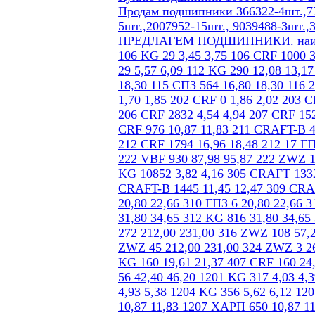
Продам подшипники 366322-4шт.,77
5шт.,2007952-15шт., 9039488-3шт.,
ПРЕДЛАГЕМ ПОДШИПНИКИ. наим.пр.кол-во нал/р б/нал 104 KG 551 2,54 2,77 105 KG 568 2,92 3,20 106 KG 29 3,45 3,75 106 CRF 1000 3,45 3,75 107 CRF 409 3,92 4,27 109 CRF 738 6,15 6,70 110 18 ГПЗ 29 5,57 6,09 112 KG 290 12,08 13,17 113 KG 335 14,52 15,80 114 VBF 57 15,53 16,93 115 КПК 117 16,80 18,30 115 СПЗ 564 16,80 18,30 116 23 ГПЗ 51 15,90 17,33 134Л DKF 60 286,20 311,85 201 CRF 2603 1,70 1,85 202 CRF 0 1,86 2,02 203 CRAFT 0 2,07 2,25 204 СХ 2940 2,68 2,92 205 CRAFT 518 3,26 3,55 206 CRF 2832 4,54 4,94 207 CRF 1526 6,59 7,18 208 CRAFT 3235 7,74 8,43 209 KG 462 9,01 9,82 210 CRF 976 10,87 11,83 211 CRAFT-B 494 13,57 14,78 211 18 ГПЗ 40 13,57 14,78 212 KG 215 16,96 18,48 212 CRF 1794 16,96 18,48 212 17 ГПЗ 40 16,96 18,48 216 ZWZ 749 28,83 31,42 217 KG 3218 31,59 34,42 222 VBF 930 87,98 95,87 222 ZWZ 1627 87,98 95,87 224 ГПЗ 1 63,60 69,30 303 18 ГПЗ 40 2,65 2,94 304 KG 10852 3,82 4,16 305 CRAFT 1332 5,14 5,60 306 CRAFT 1025 7,16 7,88 307 CRF 1197 9,12 9,93 308 CRAFT-B 1445 11,45 12,47 309 CRAFT-B 883 14,84 16,17 310 CRAFT-B 323 20,80 22,66 310 ZWZ 49 20,80 22,66 310 ГПЗ 6 20,80 22,66 311 CRAFT-B 631 23,32 25,41 311 KG 65 23,32 25,41 312 ZWZ 736 31,80 34,65 312 KG 816 31,80 34,65 313 ZWZ 183 37,10 40,43 314 CRF 47 46,64 50,82 QJ 314 L URB 272 212,00 231,00 316 ZWZ 108 57,24 62,37 317 СПЗ 21 63,60 68,25 319 23 ГПЗ 16 84,80 92,40 322 ZWZ 45 212,00 231,00 324 ZWZ 3 265,00 288,75 405 KG 426 16,43 17,90 406 CRF 113 19,61 21,37 406 KG 160 19,61 21,37 407 CRF 160 24,80 27,03 408 KG 25 30,42 33,15 408 5ГПЗ 59 30,42 33,15 411 ZWZ 56 42,40 46,20 1201 KG 317 4,03 4,39 1202 KG 135 4,88 5,31 1203 ХАРП 400 4,93 5,38 1203 CRF 300 4,93 5,38 1204 KG 356 5,62 6,12 1205 CRF 242 5,72 6,24 1206 CRAFT 382 8,59 9,40 1207 CRAFT 53 10,87 11,83 1207 ХАРП 650 10,87 11,83 1208 CRAFT-B 405 13,63 14,86 1210 CRAFT 348 17,38 19,01 1212 CRAFT-B 411 24,38 26,57 1307 CRAFT 267 15,26 16,63 1308 CRAFT 359 18,70 20,37 1309 CRAFT-B 401 25,04 27,30 1310 CRAFT 263 29,89 32,57 1318 L 1 ГПЗ 6 74,20 80,85 1510 CRF 843 24,38 26,57 1516 2 ГПЗ 29 42,40 46,20 1609 CMB 62 29,15 31,76 1612 KG 22 50,88 55,65 2217 Л 3 ГПЗ 4 47,70 51,98 2224Л 7 ГПЗ 3 84,80 92,40 2312Л 1 37,10 40,43 2315КМ 15ГПЗ 15 42,40 46,20 2316КМ 3 ГПЗ 2 42,40 46,20 2317 ZWZ 50 135,68 147,84 2319 СПЗ 5 127,20 138,60 2322 КМ ZWZ 15 307,40 334,95 7202 KG 2605 5,83 6,35 7203 KG 523 6,10 6,64 7204 KG 2134 6,36 6,93 7204 ZWZ 53 6,36 6,93 7204 CRF 36 6,36 6,93 7205 KG 1873 7,36 8,03 7206 CRAFT 1789 8,48 9,24 7207 KG 1646 9,12 9,98 7208 KG 1618 11,55 12,59 7208 CRF 519 11,55 12,59 7210 KG 74 13,36 14,60 7210 28 ГПЗ 80 13,36 14,60 7210 СПЗ-9 107 13,36 14,60 7212 KG 744 21,20 23,10 7212 CRF 909 21,20 23,10 7214 KG 343 29,47 32,13 7216 ZWZ 261 33,60 36,61 7304 CRF 524 8,27 9,01 7305 KG 1139 9,01 9,82 7306 KG 435 10,81 11,87 7306 CRF 603 10,81 11,87 7307 CRF 517 13,30 14,49 7308 KG 210 15,90 17,33 7308 CRF 301 15,90 17,33 7309 28 ГПЗ 30 15,90 17,33 7311 ZWZ 274 27,56 30,03 7313 KG 44 45,33 49,38 7313 ZWZ 148 45,33 49,38 7314 KG 144 53,00 57,75 7318 KG 141 116,60 127,05 7506 CRAFT 345 10,28 11,20 7507 СПЗ-9 337 12,16 13,25 7508 СПЗ-9 272 13,78 15,02 7508 KG 179 13,04 14,21 7508 CRF 1008 13,04 14,21 7509 15 ГПЗ 189 14,20 15,48 7510 KG 493 15,58 17,01 7510 LBP 68 15,69 17,09 7511 KG 186 19,08 20,79 7511 LBP 9 19,08 20,79 7512 KG 157 26,50 28,88 7513 KG 173 32,86 35,81 7513 ZWZ 276 32,86 35,81 7