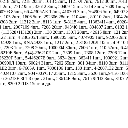
0218 2шт., 7218 20шт., 1613 52шт., 11217Л 7шт., 7612 30шт., 7613 
 2шт., 7712 9шт., 32612 3шт., 50409 15шт., 7214 3шт., 7609 1шт., 
160703 85шт., 66-42305АЕ 12шт., 410309 3шт., 764906 5шт., 64907 8
, 105 2шт., 1606 5шт., 292306 28шт., 110 4шт., 80110 2шт., 1304 2
308 2шт., 11212 2шт., 8113 1шт., 5-8115 4шт., 113634Н 4шт., 60204
101 1шт., 2007109 4шт., 7208 20шт., 943/40 1шт., 804807 2шт., 81
25 (113528+Н3128) 2шт., 130 20шт., 130Л 20шт., 42615 8шт., 121 
82122 1шт., 4-236205Л 3шт., 1580205 5шт., 4074905 1шт., 92206 2
U4928 1шт., RNA4928 1шт., 1217 2шт., 2-3182120Л 10шт., 4-9110 
., 7203 1шт., 7208 20шт., 1000904 30шт., 7606 1шт., 110 57шт., 6-
36210Е 8шт., А(4)-236210Е 2шт., 7309 1шт., 7308 12шт., 7206 12шт
26220Г 5шт., 5-446207Е 9шт., 3634 2шт., 3624Н 1шт., 1000921 2шт.
0900Л 10шт., 60024 31шт., 7202 65шт., 301 34шт., 8110 3шт., 8111 
2 3шт., 6-7605А 1шт., 7000106 1шт., 130 1шт., 4-2007132 2шт., 5
 4024107 2шт., 904700УС17 25шт., 1215 3шт., 3626 1шт.,941/6 100ш
, 6-36218Е 3ГПЗ ориг. 21шт., 53614Е 9шт., 7615 9ГПЗ 3шт., 8107
т., 8209 2ГПЗ 15шт. и др.