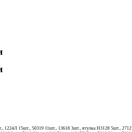
и
и
1224Л 15шт., 50319 11шт., 13618 3шт., втулка Н3128 5шт., 2712 5