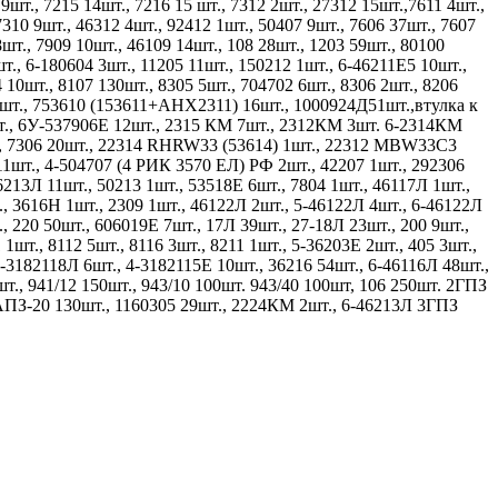
9шт., 7215 14шт., 7216 15 шт., 7312 2шт., 27312 15шт.,7611 4шт.,
7310 9шт., 46312 4шт., 92412 1шт., 50407 9шт., 7606 37шт., 7607
шт., 7909 10шт., 46109 14шт., 108 28шт., 1203 59шт., 80100
шт., 6-180604 3шт., 11205 11шт., 150212 1шт., 6-46211Е5 10шт.,
 10шт., 8107 130шт., 8305 5шт., 704702 6шт., 8306 2шт., 8206
02 1шт., 753610 (153611+AHX2311) 16шт., 1000924Д51шт.,втулка к
2шт., 6У-537906Е 12шт., 2315 КМ 7шт., 2312КМ 3шт. 6-2314КМ
шт., 7306 20шт., 22314 RHRW33 (53614) 1шт., 22312 MBW33C3
11шт., 4-504707 (4 РИК 3570 ЕЛ) РФ 2шт., 42207 1шт., 292306
46213Л 11шт., 50213 1шт., 53518Е 6шт., 7804 1шт., 46117Л 1шт.,
., 3616Н 1шт., 2309 1шт., 46122Л 2шт., 5-46122Л 4шт., 6-46122Л
, 220 50шт., 606019Е 7шт., 17Л 39шт., 27-18Л 23шт., 200 9шт.,
1шт., 8112 5шт., 8116 3шт., 8211 1шт., 5-36203Е 2шт., 405 3шт.,
-3182118Л 6шт., 4-3182115Е 10шт., 36216 54шт., 6-46116Л 48шт.,
т., 941/12 150шт., 943/10 100шт. 943/40 100шт, 106 250шт. 2ГПЗ
 АПЗ-20 130шт., 1160305 29шт., 2224КМ 2шт., 6-46213Л 3ГПЗ