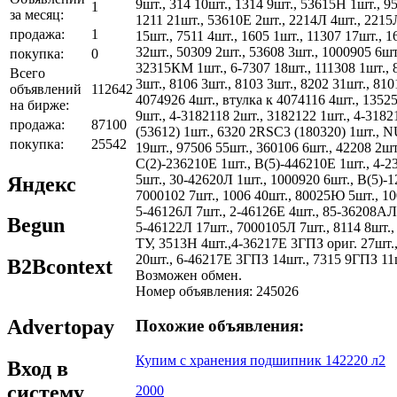
9шт., 314 10шт., 1314 9шт., 53615Н 1шт., 95
1
за месяц:
1211 21шт., 53610Е 2шт., 2214Л 4шт., 2215Л
продажа:
1
15шт., 7511 4шт., 1605 1шт., 11307 17шт., 
32шт., 50309 2шт., 53608 3шт., 1000905 6шт.
покупка:
0
32315КМ 1шт., 6-7307 18шт., 111308 1шт., 8
Всего
3шт., 8106 3шт., 8103 3шт., 8202 31шт., 8
объявлений
112642
4074926 4шт., втулка к 4074116 4шт., 135
на бирже:
9шт., 4-3182118 2шт., 3182122 1шт., 4-31
продажа:
87100
(53612) 1шт., 6320 2RSC3 (180320) 1шт., N
покупка:
25542
19шт., 97506 55шт., 360106 6шт., 42208 2шт
С(2)-236210Е 1шт., В(5)-446210Е 1шт., 4-2
5шт., 30-42620Л 1шт., 1000920 6шт., В(5)-1
Яндекс
7000102 7шт., 1006 40шт., 80025Ю 5шт., 100
5-46126Л 7шт., 2-46126Е 4шт., 85-36208АЛШ
Begun
5-46122Л 17шт., 7000105Л 7шт., 8114 8шт.,
ТУ, 3513Н 4шт.,4-36217Е 3ГПЗ ориг. 27шт.
20шт., 6-46217Е 3ГПЗ 14шт., 7315 9ГПЗ 11ш
B2Bcontext
Возможен обмен.
Номер объявления: 245026
Advertopay
Похожие объявления:
Купим с хранения подшипник 142220 л2
Вход в
систему
2000