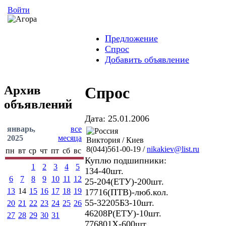
Войти
Предложение
Спрос
Добавить объявление
Архив
Спрос
объявлений
Дата: 25.01.2006
январь,
все
2025
месяца
Виктория / Киев
8(044)561-00-19 /
nikakiev@list.ru
пн
вт
ср
чт
пт
сб
вс
Куплю подшипники:
1
2
3
4
5
134-40шт.
6
7
8
9
10
11
12
25-204(ЕТУ)-200шт.
13
14
15
16
17
18
19
17716(ПТВ)-люб.кол.
55-32205Б3-10шт.
20
21
22
23
24
25
26
46208Р(ЕТУ)-10шт.
27
28
29
30
31
776801Х-600шт.