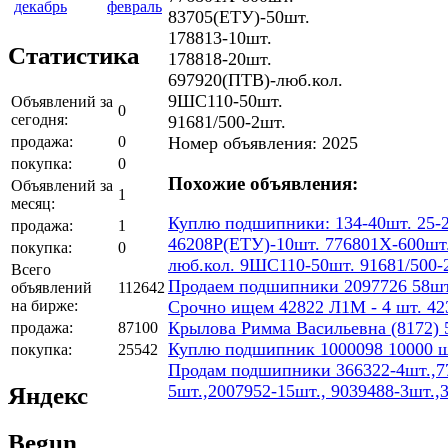
декабрь
февраль
83705(ЕТУ)-50шт.
178813-10шт.
Статистика
178818-20шт.
697920(ПТВ)-люб.кол.
9ШС110-50шт.
Объявлений за
0
сегодня:
91681/500-2шт.
продажа:
0
Номер объявления: 2025
покупка:
0
Похожие объявления:
Объявлений за
1
месяц:
Куплю подшипники: 134-40шт. 25-2
продажа:
1
46208Р(ЕТУ)-10шт. 776801Х-600шт.
покупка:
0
люб.кол. 9ШС110-50шт. 91681/500-
Всего
Продаем подшипники 2097726 58шт
объявлений
112642
на бирже:
Срочно ищем 42822 Л1М - 4 шт. 423
Крылова Римма Васильевна (8172) 5
продажа:
87100
Куплю подшипник 1000098 10000 ш
покупка:
25542
Продам подшипники 366322-4шт.,77
5шт.,2007952-15шт., 9039488-3шт.,
Яндекс
Begun