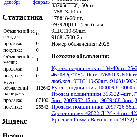
декабрь
февраль
83705(ЕТУ)-50шт.
178813-10шт.
Статистика
178818-20шт.
697920(ПТВ)-люб.кол.
9ШС110-50шт.
Объявлений за
0
сегодня:
91681/500-2шт.
продажа:
0
Номер объявления: 2025
покупка:
0
Похожие объявления:
Объявлений за
1
месяц:
Куплю подшипники: 134-40шт. 25-2
продажа:
1
46208Р(ЕТУ)-10шт. 776801Х-600шт.
покупка:
0
люб.кол. 9ШС110-50шт. 91681/500-
Всего
Куплю подшипник 1000098 10000 ш
объявлений
112642
на бирже:
Продам подшипники 366322-4шт.,77
5шт.,2007952-15шт., 9039488-3шт.,
продажа:
87100
Продаем подшипники 2097726 58шт
покупка:
25542
Срочно ищем 42822 Л1М - 4 шт. 423
Крылова Римма Васильевна (8172) 5
Яндекс
Begun