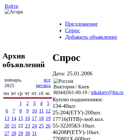
Войти
Предложение
Спрос
Добавить объявление
Архив
Спрос
объявлений
Дата: 25.01.2006
январь,
все
2025
месяца
Виктория / Киев
8(044)561-00-19 /
nikakiev@list.ru
пн
вт
ср
чт
пт
сб
вс
Куплю подшипники:
1
2
3
4
5
134-40шт.
6
7
8
9
10
11
12
25-204(ЕТУ)-200шт.
13
14
15
16
17
18
19
17716(ПТВ)-люб.кол.
55-32205Б3-10шт.
20
21
22
23
24
25
26
46208Р(ЕТУ)-10шт.
27
28
29
30
31
776801Х-600шт.