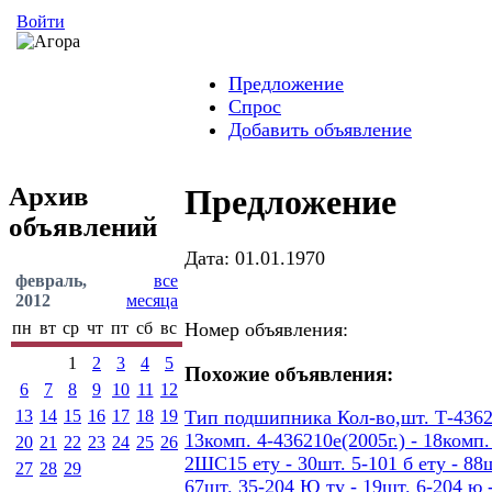
Войти
Предложение
Спрос
Добавить объявление
Архив
Предложение
объявлений
Дата: 01.01.1970
февраль,
все
2012
месяца
пн
вт
ср
чт
пт
сб
вс
Номер объявления:
1
2
3
4
5
Похожие объявления:
6
7
8
9
10
11
12
13
14
15
16
17
18
19
Тип подшипника Кол-во,шт. Т-436207
13комп. 4-436210е(2005г.) - 18ком
20
21
22
23
24
25
26
2ШС15 ету - 30шт. 5-101 б ету - 88шт
27
28
29
67шт. 35-204 Ю ту - 19шт. 6-204 ю -