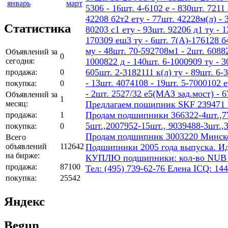
январь
март
5306 - 16шт. 4-6102 е - 830шт. 7211 
42208 б2т2 ету - 77шт. 42228м(л) - 
Статистика
80203 с1 ету - 93шт. 92206 д1 ту - 
170309 еш3 ту - 6шт. 7(А)-176128 б4
му - 48шт. 70-592708м1 - 2шт. 60882
Объявлений за
0
сегодня:
1000822 д - 140шт. 6-1000909 ту - 3
605шт. 2-3182111 к(л) ту - 89шт. 6-
продажа:
0
- 13шт. 4074108 - 19шт. 5-7000102 е
покупка:
0
- 2шт. 2527/32 е5(МАЗ зад.мост) - 
Объявлений за
1
месяц:
Предлагаем пошипник SKF 239471
Продам подшипники 366322-4шт.,77
продажа:
1
5шт.,2007952-15шт., 9039488-3шт.,
покупка:
0
Продам подшипник 3003220 Минског
Всего
объявлений
112642
Подшипники 2005 года выпуска. И
на бирже:
КУПЛЮ подшипники: кол-во NUB 206 4
продажа:
87100
Тел: (495) 739-62-76 Елена ICQ: 14
покупка:
25542
Яндекс
Begun