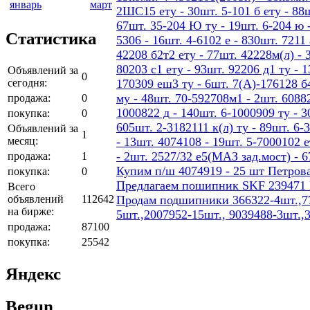
январь
март
2ШС15 ету - 30шт. 5-101 б ету - 88шт
67шт. 35-204 Ю ту - 19шт. 6-204 ю -
Статистика
5306 - 16шт. 4-6102 е - 830шт. 7211 
42208 б2т2 ету - 77шт. 42228м(л) - 
80203 с1 ету - 93шт. 92206 д1 ту - 
Объявлений за
0
сегодня:
170309 еш3 ту - 6шт. 7(А)-176128 б4
му - 48шт. 70-592708м1 - 2шт. 60882
продажа:
0
1000822 д - 140шт. 6-1000909 ту - 3
покупка:
0
605шт. 2-3182111 к(л) ту - 89шт. 6-
Объявлений за
1
месяц:
- 13шт. 4074108 - 19шт. 5-7000102 е
- 2шт. 2527/32 е5(МАЗ зад.мост) - 
продажа:
1
Купим п/ш 4074919 - 25 шт Петров
покупка:
0
Предлагаем пошипник SKF 239471
Всего
объявлений
112642
Продам подшипники 366322-4шт.,77
на бирже:
5шт.,2007952-15шт., 9039488-3шт.,
продажа:
87100
покупка:
25542
Яндекс
Begun