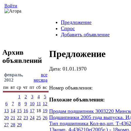
Войти
Предложение
Спрос
Добавить объявление
Архив
Предложение
объявлений
Дата: 01.01.1970
февраль,
все
2012
месяца
пн
вт
ср
чт
пт
сб
вс
Номер объявления:
1
2
3
4
5
Похожие объявления:
6
7
8
9
10
11
12
13
14
15
16
17
18
19
Продам подшипник 3003220 Минског
Подшипники 2005 года выпуска. И
20
21
22
23
24
25
26
Тип подшипника Кол-во,шт. Т-436207
27
28
29
13комп. 4-436210е(2005г.) - 18ком