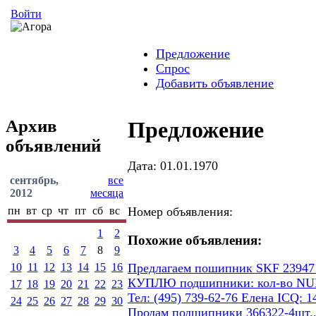
Войти
Предложение
Спрос
Добавить объявление
Архив
Предложение
объявлений
Дата: 01.01.1970
сентябрь,
все
2012
месяца
пн
вт
ср
чт
пт
сб
вс
Номер объявления:
1
2
Похожие объявления:
3
4
5
6
7
8
9
10
11
12
13
14
15
16
Предлагаем пошипник SKF 23947
КУПЛЮ подшипники: кол-во NUB 206
17
18
19
20
21
22
23
Тел: (495) 739-62-76 Елена ICQ: 1
24
25
26
27
28
29
30
Продам подшипники 366322-4шт.,7