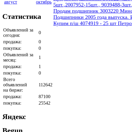
август
октябрь
5шт.,2007952-15шт., 9039488-3шт.
Продам подшипник 3003220 Минско
Статистика
Подшипники 2005 года выпуска. 
Купим п/ш 4074919 - 25 шт Петро
Объявлений за
0
сегодня:
продажа:
0
покупка:
0
Объявлений за
1
месяц:
продажа:
1
покупка:
0
Всего
объявлений
112642
на бирже:
продажа:
87100
покупка:
25542
Яндекс
Begun