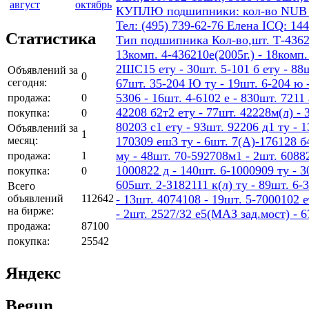
август
октябрь
КУПЛЮ подшипники: кол-во NUB 206 4
Тел: (495) 739-62-76 Елена ICQ: 14
Статистика
Тип подшипника Кол-во,шт. Т-436207
13комп. 4-436210е(2005г.) - 18ком
2ШС15 ету - 30шт. 5-101 б ету - 88шт
Объявлений за
0
сегодня:
67шт. 35-204 Ю ту - 19шт. 6-204 ю -
5306 - 16шт. 4-6102 е - 830шт. 7211 
продажа:
0
42208 б2т2 ету - 77шт. 42228м(л) - 
покупка:
0
80203 с1 ету - 93шт. 92206 д1 ту - 
Объявлений за
1
месяц:
170309 еш3 ту - 6шт. 7(А)-176128 б4
му - 48шт. 70-592708м1 - 2шт. 60882
продажа:
1
1000822 д - 140шт. 6-1000909 ту - 3
покупка:
0
605шт. 2-3182111 к(л) ту - 89шт. 6-
Всего
объявлений
112642
- 13шт. 4074108 - 19шт. 5-7000102 е
на бирже:
- 2шт. 2527/32 е5(МАЗ зад.мост) - 
продажа:
87100
покупка:
25542
Яндекс
Begun