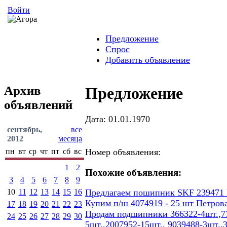
Войти
Предложение
Спрос
Добавить объявление
Архив
Предложение
объявлений
Дата: 01.01.1970
сентябрь,
все
2012
месяца
пн
вт
ср
чт
пт
сб
вс
Номер объявления:
1
2
Похожие объявления:
3
4
5
6
7
8
9
10
11
12
13
14
15
16
Предлагаем пошипник SKF 239471
Купим п/ш 4074919 - 25 шт Петров
17
18
19
20
21
22
23
Продам подшипники 366322-4шт.,77
24
25
26
27
28
29
30
5шт.,2007952-15шт., 9039488-3шт.,