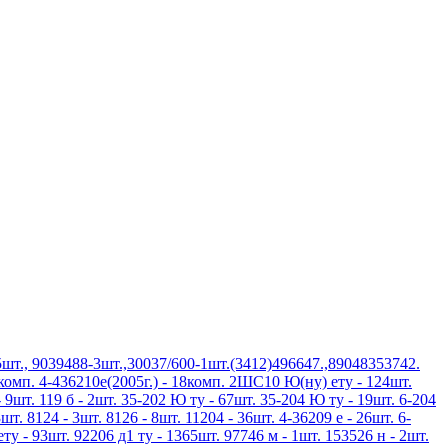
шт., 9039488-3шт.,30037/600-1шт.(3412)496647.,89048353742.
3комп. 4-436210е(2005г.) - 18комп. 2ШС10 Ю(ну) ету - 124шт.
 9шт. 119 б - 2шт. 35-202 Ю ту - 67шт. 35-204 Ю ту - 19шт. 6-204
шт. 8124 - 3шт. 8126 - 8шт. 11204 - 36шт. 4-36209 е - 26шт. 6-
ету - 93шт. 92206 д1 ту - 1365шт. 97746 м - 1шт. 153526 н - 2шт.