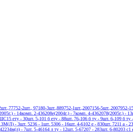
.,77752-2шт., 97180-3шт.,889752-1шт.,2007156-5шт.,2007952-15
5г.) - 14комп. 2-436208е(2004г.) - 7комп. 4-4362078(2005г.) - 1
5 ету - 30шт. 5-101 б ету - 88шт. 76-106 б ту - 9шт. 6-109 б ту -
3М(Л) - 3шт. 5236 - 1шт. 5306 - 16шт. 4-6102 е - 830шт. 7211 а - 23
42234м(л) - 7шт. 5-46164 л ту - 12шт. 5-67207 - 283шт. 6-80203 с1 