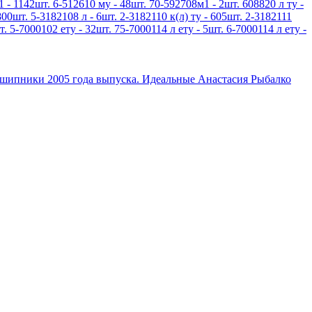
1 - 1142шт. 6-512610 му - 48шт. 70-592708м1 - 2шт. 608820 л ту -
800шт. 5-3182108 л - 6шт. 2-3182110 к(л) ту - 605шт. 2-3182111
т. 5-7000102 ету - 32шт. 75-7000114 л ету - 5шт. 6-7000114 л ету -
дшипники 2005 года выпуска. Идеальные Анастасия Рыбалко