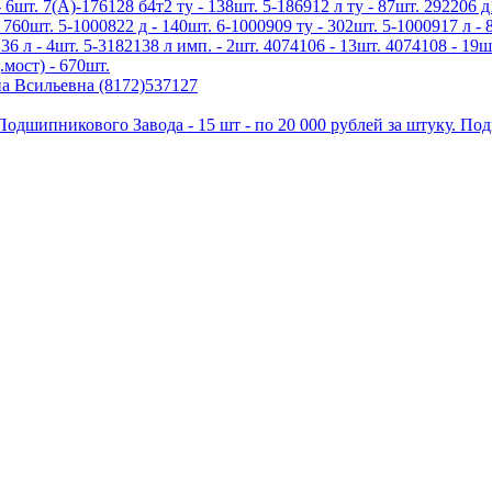
 6шт. 7(А)-176128 б4т2 ту - 138шт. 5-186912 л ту - 87шт. 292206 д
 760шт. 5-1000822 д - 140шт. 6-1000909 ту - 302шт. 5-1000917 л - 
136 л - 4шт. 5-3182138 л имп. - 2шт. 4074106 - 13шт. 4074108 - 19ш
.мост) - 670шт.
а Всильевна (8172)537127
дшипникового Завода - 15 шт - по 20 000 рублей за штуку. По