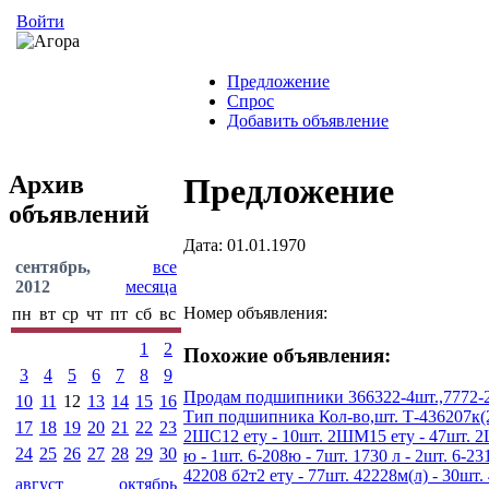
Войти
Предложение
Спрос
Добавить объявление
Архив
Предложение
объявлений
Дата: 01.01.1970
сентябрь,
все
2012
месяца
Номер объявления:
пн
вт
ср
чт
пт
сб
вс
1
2
Похожие объявления:
3
4
5
6
7
8
9
Продам подшипники 366322-4шт.,7772-2шт
10
11
12
13
14
15
16
Тип подшипника Кол-во,шт. Т-436207к(200
17
18
19
20
21
22
23
2ШС12 ету - 10шт. 2ШМ15 ету - 47шт. 2ШС1
24
25
26
27
28
29
30
ю - 1шт. 6-208ю - 7шт. 1730 л - 2шт. 6-231
42208 б2т2 ету - 77шт. 42228м(л) - 30шт. 
август
октябрь