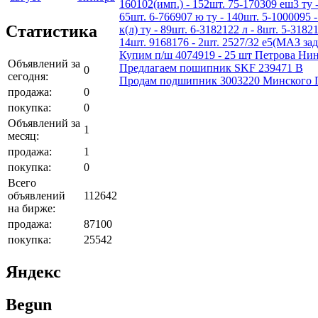
160102(имп.) - 152шт. 75-170309 еш3 ту -
65шт. 6-766907 ю ту - 140шт. 5-1000095 -
Статистика
к(л) ту - 89шт. 6-3182122 л - 8шт. 5-3182
14шт. 9168176 - 2шт. 2527/32 е5(МАЗ зад
Купим п/ш 4074919 - 25 шт Петрова Нин
Объявлений за
Предлагаем пошипник SKF 239471 B
0
сегодня:
Продам подшипник 3003220 Минского По
продажа:
0
покупка:
0
Объявлений за
1
месяц:
продажа:
1
покупка:
0
Всего
объявлений
112642
на бирже:
продажа:
87100
покупка:
25542
Яндекс
Begun