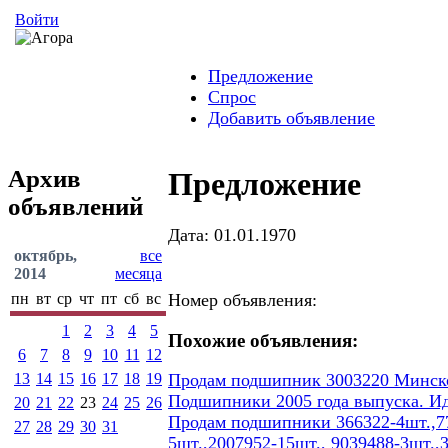
Войти
Предложение
Спрос
Добавить объявление
Архив
Предложение
объявлений
Дата: 01.01.1970
октябрь,
все
2014
месяца
пн
вт
ср
чт
пт
сб
вс
Номер объявления:
1
2
3
4
5
Похожие объявления:
6
7
8
9
10
11
12
13
14
15
16
17
18
19
Продам подшипник 3003220 Минског
Подшипники 2005 года выпуска. И
20
21
22
23
24
25
26
Продам подшипники 366322-4шт.,77
27
28
29
30
31
5шт.,2007952-15шт., 9039488-3шт.,