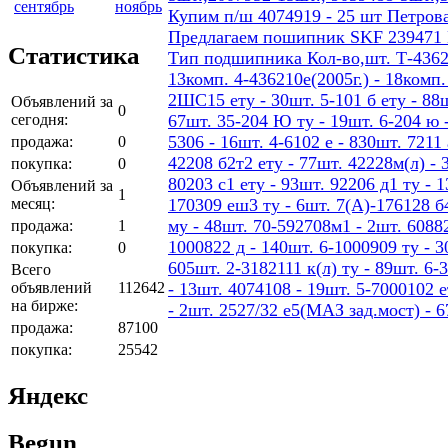
сентябрь
ноябрь
Купим п/ш 4074919 - 25 шт Петров
Предлагаем пошипник SKF 239471
Статистика
Тип подшипника Кол-во,шт. Т-436207
13комп. 4-436210е(2005г.) - 18ком
2ШС15 ету - 30шт. 5-101 б ету - 88шт
Объявлений за
0
сегодня:
67шт. 35-204 Ю ту - 19шт. 6-204 ю -
5306 - 16шт. 4-6102 е - 830шт. 7211 
продажа:
0
42208 б2т2 ету - 77шт. 42228м(л) - 
покупка:
0
80203 с1 ету - 93шт. 92206 д1 ту - 
Объявлений за
1
месяц:
170309 еш3 ту - 6шт. 7(А)-176128 б4
му - 48шт. 70-592708м1 - 2шт. 60882
продажа:
1
1000822 д - 140шт. 6-1000909 ту - 3
покупка:
0
605шт. 2-3182111 к(л) ту - 89шт. 6-
Всего
объявлений
112642
- 13шт. 4074108 - 19шт. 5-7000102 е
на бирже:
- 2шт. 2527/32 е5(МАЗ зад.мост) - 
продажа:
87100
покупка:
25542
Яндекс
Begun