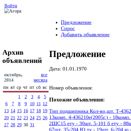
Войти
Предложение
Спрос
Добавить объявление
Архив
Предложение
объявлений
Дата: 01.01.1970
октябрь,
все
2014
месяца
пн
вт
ср
чт
пт
сб
вс
Номер объявления:
1
2
3
4
5
Похожие объявления:
6
7
8
9
10
11
12
13
14
15
16
17
18
19
Тип подшипника Кол-во,шт. Т-436207
13комп. 4-436210е(2005г.) - 18ком
20
21
22
23
24
25
26
2ШС15 ету - 30шт. 5-101 б ету - 88шт
27
28
29
30
31
67шт. 35-204 Ю ту - 19шт. 6-204 ю -