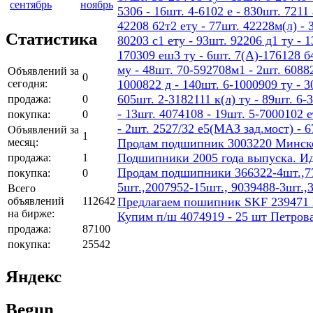
сентябрь
ноябрь
5306 - 16шт. 4-6102 е - 830шт. 7211 
42208 б2т2 ету - 77шт. 42228м(л) - 
Статистика
80203 с1 ету - 93шт. 92206 д1 ту - 
170309 еш3 ту - 6шт. 7(А)-176128 б4
му - 48шт. 70-592708м1 - 2шт. 60882
Объявлений за
0
сегодня:
1000822 д - 140шт. 6-1000909 ту - 3
605шт. 2-3182111 к(л) ту - 89шт. 6-
продажа:
0
- 13шт. 4074108 - 19шт. 5-7000102 е
покупка:
0
- 2шт. 2527/32 е5(МАЗ зад.мост) - 
Объявлений за
1
месяц:
Продам подшипник 3003220 Минског
Подшипники 2005 года выпуска. И
продажа:
1
Продам подшипники 366322-4шт.,77
покупка:
0
5шт.,2007952-15шт., 9039488-3шт.,
Всего
объявлений
112642
Предлагаем пошипник SKF 239471
на бирже:
Купим п/ш 4074919 - 25 шт Петров
продажа:
87100
покупка:
25542
Яндекс
Begun