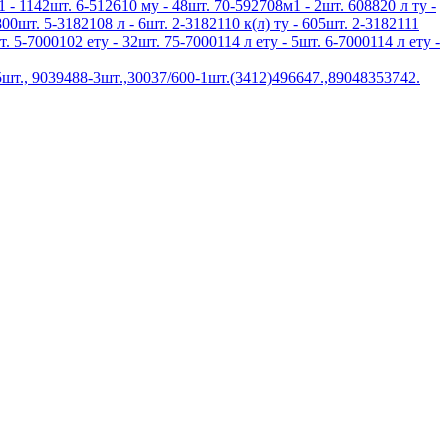
1 - 1142шт. 6-512610 му - 48шт. 70-592708м1 - 2шт. 608820 л ту -
800шт. 5-3182108 л - 6шт. 2-3182110 к(л) ту - 605шт. 2-3182111
т. 5-7000102 ету - 32шт. 75-7000114 л ету - 5шт. 6-7000114 л ету -
шт., 9039488-3шт.,30037/600-1шт.(3412)496647.,89048353742.