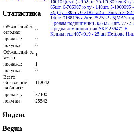
160102(имп.) - 152шт. 75-170309 еш3 ту -
65шт. 6-766907 ю ту - 140шт. 5-1000095 -
Статистика
к(л) ту - 89шт. 6-3182122 л - 8шт. 5-3182
14шт. 9168176 - 2шт. 2527/32 е5(МАЗ зад
Продам подшипники 366322-4шт.,7772-2шт
Объявлений за
Предлагаем пошипник SKF 239471 B
0
сегодня:
Купим п/ш 4074919 - 25 шт Петрова Нин
продажа:
0
покупка:
0
Объявлений за
1
месяц:
продажа:
1
покупка:
0
Всего
объявлений
112642
на бирже:
продажа:
87100
покупка:
25542
Яндекс
Begun