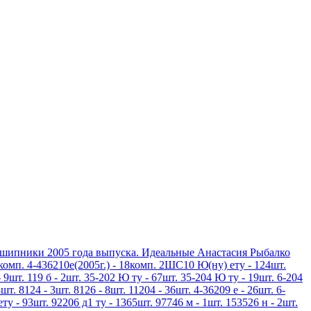
дшипники 2005 года выпуска. Идеальные Анастасия Рыбалко
3комп. 4-436210е(2005г.) - 18комп. 2ШС10 Ю(ну) ету - 124шт.
 9шт. 119 б - 2шт. 35-202 Ю ту - 67шт. 35-204 Ю ту - 19шт. 6-204
шт. 8124 - 3шт. 8126 - 8шт. 11204 - 36шт. 4-36209 е - 26шт. 6-
ету - 93шт. 92206 д1 ту - 1365шт. 97746 м - 1шт. 153526 н - 2шт.