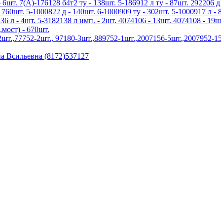
 6шт. 7(А)-176128 б4т2 ту - 138шт. 5-186912 л ту - 87шт. 292206 д
 760шт. 5-1000822 д - 140шт. 6-1000909 ту - 302шт. 5-1000917 л - 
136 л - 4шт. 5-3182138 л имп. - 2шт. 4074106 - 13шт. 4074108 - 19ш
.мост) - 670шт.
.,77752-2шт., 97180-3шт.,889752-1шт.,2007156-5шт.,2007952-15
а Всильевна (8172)537127