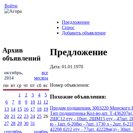
Войти
Предложение
Спрос
Добавить объявление
Архив
Предложение
объявлений
Дата: 01.01.1970
октябрь,
все
2014
месяца
Номер объявления:
пн
вт
ср
чт
пт
сб
вс
1
2
3
4
5
Похожие объявления:
6
7
8
9
10
11
12
Продам подшипник 3003220 Минского По
13
14
15
16
17
18
19
Тип подшипника Кол-во,шт. Т-436207к(200
20
21
22
23
24
25
26
2ШС12 ету - 10шт. 2ШМ15 ету - 47шт. 2ШС1
27
28
29
30
31
ю - 1шт. 6-208ю - 7шт. 1730 л - 2шт. 6-231
42208 б2т2 ету - 77шт. 42228м(л) - 30шт. 
сентябрь
ноябрь