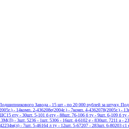
дшипникового Завода - 15 шт - по 20 000 рублей за штуку. По
5г.) - 14комп. 2-436208е(2004г.) - 7комп. 4-4362078(2005г.) - 1
5 ету - 30шт. 5-101 б ету - 88шт. 76-106 б ту - 9шт. 6-109 б ту -
3М(Л) - 3шт. 5236 - 1шт. 5306 - 16шт. 4-6102 е - 830шт. 7211 а - 23
42234м(л) - 7шт. 5-46164 л ту - 12шт. 5-67207 - 283шт. 6-80203 с1 