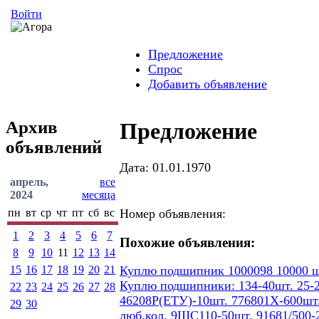
Войти
Предложение
Спрос
Добавить объявление
Архив
Предложение
объявлений
Дата: 01.01.1970
апрель,
все
2024
месяца
пн
вт
ср
чт
пт
сб
вс
Номер объявления:
1
2
3
4
5
6
7
Похожие объявления:
8
9
10
11
12
13
14
15
16
17
18
19
20
21
Куплю подшипник 1000098 10000 ш
Куплю подшипники: 134-40шт. 25-2
22
23
24
25
26
27
28
46208Р(ЕТУ)-10шт. 776801Х-600шт.
29
30
люб.кол. 9ШС110-50шт. 91681/500-