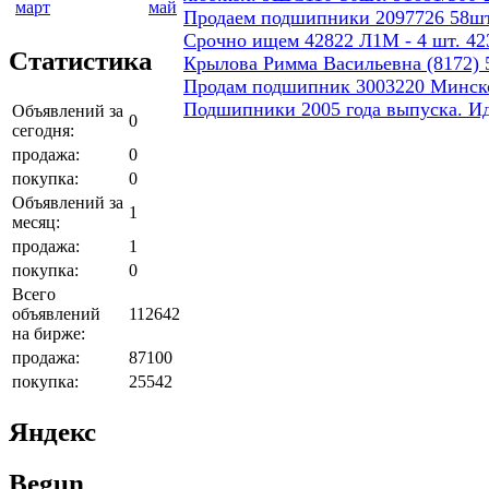
март
май
Продаем подшипники 2097726 58шт
Срочно ищем 42822 Л1М - 4 шт. 423
Статистика
Крылова Римма Васильевна (8172) 5
Продам подшипник 3003220 Минског
Подшипники 2005 года выпуска. И
Объявлений за
0
сегодня:
продажа:
0
покупка:
0
Объявлений за
1
месяц:
продажа:
1
покупка:
0
Всего
объявлений
112642
на бирже:
продажа:
87100
покупка:
25542
Яндекс
Begun