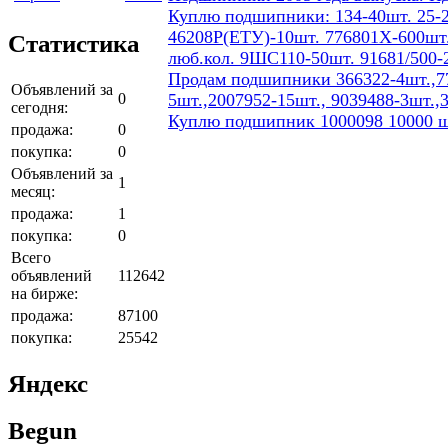
Куплю подшипники: 134-40шт. 25-2
46208Р(ЕТУ)-10шт. 776801Х-600шт.
Статистика
люб.кол. 9ШС110-50шт. 91681/500-
Продам подшипники 366322-4шт.,77
Объявлений за
0
5шт.,2007952-15шт., 9039488-3шт.,
сегодня:
Куплю подшипник 1000098 10000 ш
продажа:
0
покупка:
0
Объявлений за
1
месяц:
продажа:
1
покупка:
0
Всего
объявлений
112642
на бирже:
продажа:
87100
покупка:
25542
Яндекс
Begun