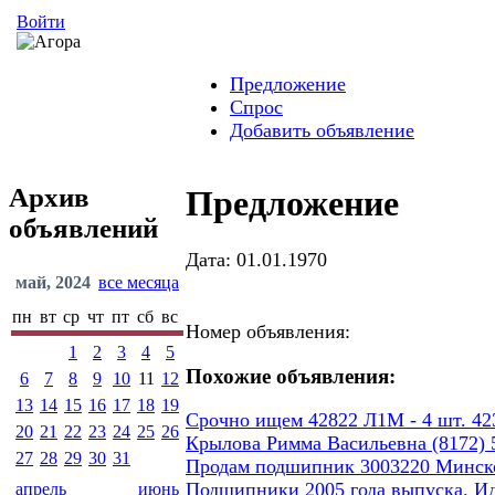
Войти
Предложение
Спрос
Добавить объявление
Архив
Предложение
объявлений
Дата: 01.01.1970
май, 2024
все месяца
пн
вт
ср
чт
пт
сб
вс
Номер объявления:
1
2
3
4
5
Похожие объявления:
6
7
8
9
10
11
12
13
14
15
16
17
18
19
Срочно ищем 42822 Л1М - 4 шт. 423
20
21
22
23
24
25
26
Крылова Римма Васильевна (8172) 5
27
28
29
30
31
Продам подшипник 3003220 Минског
Подшипники 2005 года выпуска. И
апрель
июнь