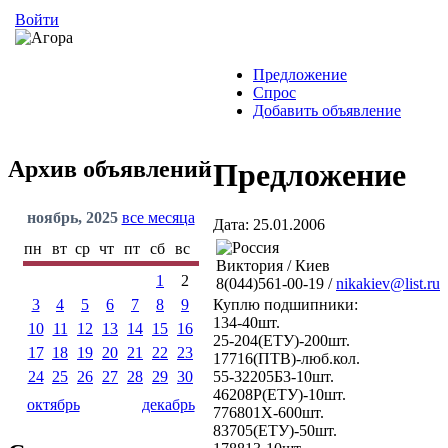
Войти
Предложение
Спрос
Добавить объявление
Архив объявлений
Предложение
ноябрь, 2025
все месяца
Дата: 25.01.2006
пн
вт
ср
чт
пт
сб
вс
Виктория / Киев
1
2
8(044)561-00-19 /
nikakiev@list.ru
3
4
5
6
7
8
9
Куплю подшипники:
134-40шт.
10
11
12
13
14
15
16
25-204(ЕТУ)-200шт.
17
18
19
20
21
22
23
17716(ПТВ)-люб.кол.
24
25
26
27
28
29
30
55-32205Б3-10шт.
46208Р(ЕТУ)-10шт.
октябрь
декабрь
776801Х-600шт.
83705(ЕТУ)-50шт.