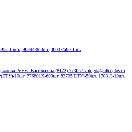
952-15шт., 9039488-3шт.,30037/600-1шт.
Крылова Римма Васильевна (8172) 573057 vologda@aliceplus.ru
Р(ЕТУ)-10шт. 776801Х-600шт. 83705(ЕТУ)-50шт. 178813-10шт.