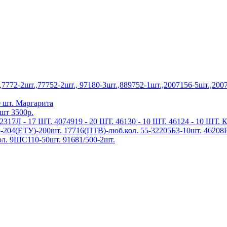
772-2шт.,77752-2шт., 97180-3шт.,889752-1шт.,2007156-5шт.,2007
 шт. Маргарита
шт 3500р.
317Л - 17 ШТ. 4074919 - 20 ШТ. 46130 - 10 ШТ. 46124 - 10 ШТ. 
-204(ЕТУ)-200шт. 17716(ПТВ)-люб.кол. 55-32205Б3-10шт. 46208
л. 9ШС110-50шт. 91681/500-2шт.