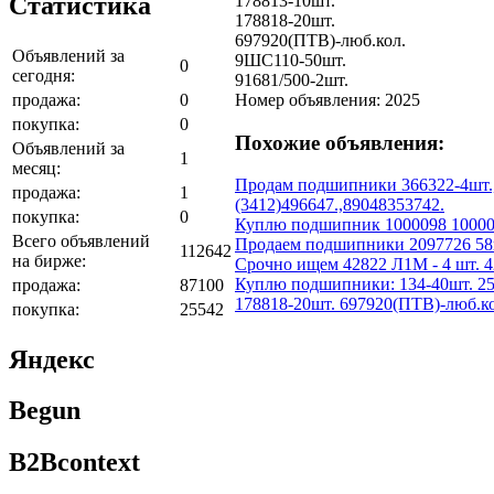
Статистика
178813-10шт.
178818-20шт.
697920(ПТВ)-люб.кол.
Объявлений за
9ШС110-50шт.
0
сегодня:
91681/500-2шт.
продажа:
0
Номер объявления: 2025
покупка:
0
Похожие объявления:
Объявлений за
1
месяц:
Продам подшипники 366322-4шт.,7
продажа:
1
(3412)496647.,89048353742.
покупка:
0
Куплю подшипник 1000098 10000
Всего объявлений
Продаем подшипники 2097726 58
112642
на бирже:
Срочно ищем 42822 Л1М - 4 шт. 42
Куплю подшипники: 134-40шт. 25
продажа:
87100
178818-20шт. 697920(ПТВ)-люб.ко
покупка:
25542
Яндекс
Begun
B2Bcontext